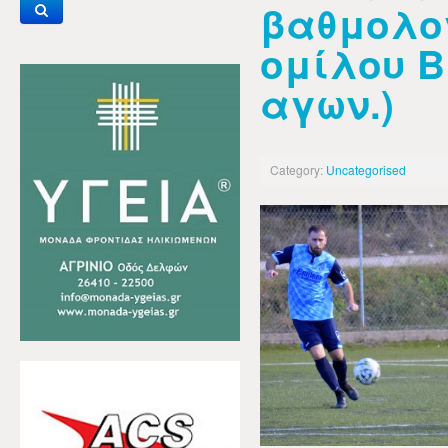
βαθμολο
ομίλου Β
αγων.)
Category:
Uncategorised