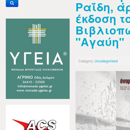
Ραΐδη, ά
έκδοση τ
Βιβλιοπ
"Αγαύη"
Category:
Uncategorised