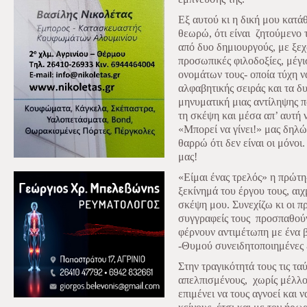
Εξ αυτού κι η δική μου κατά
θεωρώ, ότι είναι
ζητούμενο 
από δυο δημιουργούς, με ξε
προσωπικές φιλοδοξίες, μέγ
ονομάτων τους- οποία τύχη 
αλφαβητικής σειράς και τα δ
μηνυματική μιας αντίληψης π
τη σκέψη και μέσα απ’ αυτή 
«Μπορεί να γίνει!» μας δηλώ
θαρρώ ότι δεν είναι οι μόνοι.
μας!
«Είμαι ένας τρελός» η πρώτη
ξεκίνημά του έργου τους, αιχ
σκέψη μου. Συνεχίζω κι οι πρ
συγγραφείς τους
προσπαθούν
φέρνουν αντιμέτωπη με ένα β
-Θυμού συνειδητοποιημένες ε
Στην τραγικότητά τους τις τα
απελπισμένους,
χωρίς μέλλο
επιμένει να τους αγνοεί και 