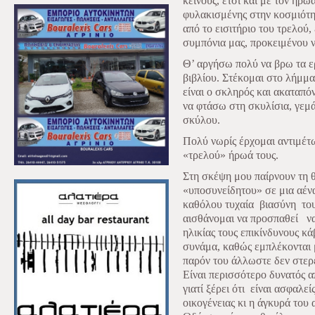
κείνους, έτσι και με τον ήρ
φυλακισμένης στην κοσμιότη
από το εισιτήριο του τρελού,
συμπόνια μας, προκειμένου ν
Θ’ αργήσω πολύ να βρω τα ε
βιβλίου. Στέκομαι στο λήμμα
είναι ο σκληρός και ακαταπό
να φτάσω στη σκυλίσια, γεμά
σκύλου.
Πολύ νωρίς έρχομαι αντιμέτ
«τρελού» ήρωά τους.
Στη σκέψη μου παίρνουν τη 
«υποσυνείδητου» σε μια αέν
καθόλου τυχαία
βιασύνη
το
αισθάνομαι να προσπαθεί
ν
ηλικίας τους επικίνδυνους κά
συνάμα, καθώς εμπλέκονται 
παρόν του άλλωστε δεν στερε
Είναι περισσότερο δυνατός α
γιατί ξέρει ότι
είναι ασφαλείς
οικογένειας κι η άγκυρά το