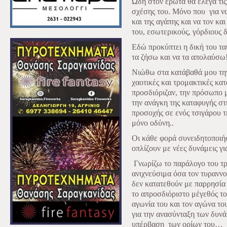
Ωδή στον έρωτα θα έλεγα τις
σχέσης του. Μόνο που
για ν
και της αγάπης και να τον και
του, εσωτερικούς, γόρδιους 
Εδώ προκύπτει η δική του ταύ
τα ζήσω και να τα απολαύσω!
Νιώθω στα κατάβαθά μου την
χαοτικές και τρομακτικές κα
προσδιόριζαν, την πρόσωπο 
την ανάγκη της καταφυγής στ
προσοχής σε ενός τσιγάρου τη
μόνο οδύνη..
Οι κάθε φορά συνειδητοποιήσ
οπλίζουν με νέες δυνάμεις γι
Γνωρίζω το παράλογο του τ
ανιχνεύσιμα όσα τον τυραννο
δεν κατατεθούν με παρρησία 
το απροσδιόριστο μέγεθός του
αγωνία του και τον αγώνα το
για την ανασύνταξη των δυνά
υπέρβαση
των ορίων του…