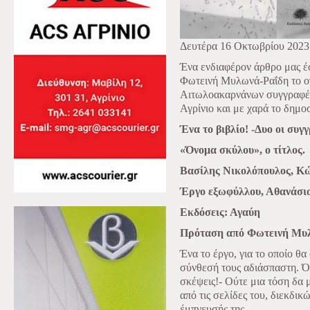
Δευτέρα 16 Οκτωβρίου 2023
Ένα ενδιαφέρον άρθρο μας έσ
Φωτεινή Μυλωνά-Ραΐδη το οπ
Αιτωλοακαρνάνων συγγραφέω
Αγρίνιο και με χαρά το δημο
Ένα το βιβλίο! -Δυο οι συγ
«Όνομα σκύλου», ο τίτλος.
Βασίλης Νικολόπουλος, Κώ
Έργο εξωφύλλου, Αθανάσι
Εκδόσεις: Αγαύη
Πρόταση από Φωτεινή Μυ
Ένα το έργο, για το οποίο θα
σύνθεσή τους αδιάσπαστη. Ό
σκέψεις!- Ούτε μια τόση δα 
από τις σελίδες του, διεκδικ
έμπνευσής της.