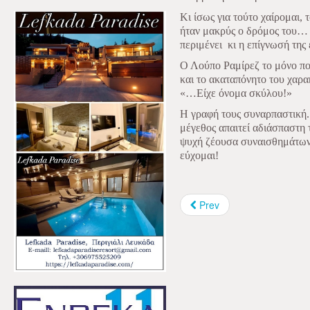
Κι ίσως για τούτο χαίρομαι, 
ήταν μακρύς ο δρόμος του…
περιμένει
κι η επίγνωσή της 
Ο Λούπο Ραμίρεζ το μόνο πο
και το ακαταπόνητο του χαρα
«…Είχε όνομα σκύλου!»
Η γραφή τους συναρπαστική.
μέγεθος απαιτεί αδιάσπαστη 
ψυχή ζέουσα συναισθημάτων
εύχομαι!
Prev