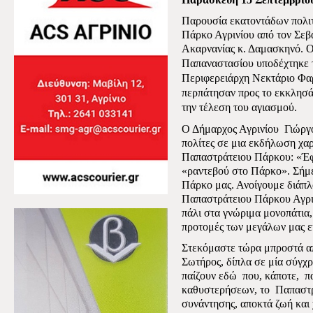
Παρουσία εκατοντάδων πολι
Πάρκο Αγρινίου από τον Σεβ
Ακαρνανίας κ. Δαμασκηνό.
Ο
Παπαναστασίου υποδέχτηκε τ
Περιφερειάρχη Νεκτάριο Φαρ
περπάτησαν προς το εκκλησά
την τέλεση του αγιασμού.
Ο Δήμαρχος Αγρινίου
Γιώργ
πολίτες σε μια εκδήλωση χαρ
Παπαστράτειου Πάρκου: «Έφ
«ραντεβού στο Πάρκο».
Σήμε
Πάρκο μας. Ανοίγουμε διάπλ
Παπαστράτειου Πάρκου Αγριν
πάλι στα γνώριμα μονοπάτια
προτομές των μεγάλων μας ε
Στεκόμαστε τώρα μπροστά α
Σωτήρος, δίπλα σε μία σύγχρ
παίζουν εδώ
που, κάποτε,
π
καθυστερήσεων, το
Παπαστρ
συνάντησης, αποκτά ζωή και 