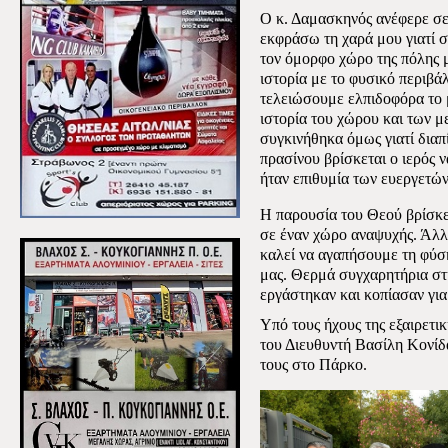
Ο κ. Δαμασκηνός ανέφερε
σε
εκφράσω τη χαρά μου γιατί 
τον όμορφο χώρο της πόλης 
ιστορία με το φυσικό περιβά
τελειώσουμε ελπιδοφόρα το 
ιστορία του χώρου και των μ
συγκινήθηκα όμως γιατί διαπ
πρασίνου βρίσκεται ο ιερός
ήταν επιθυμία των ευεργετών 
Η παρουσία του Θεού βρίσκετ
σε έναν χώρο αναψυχής. Άλλ
καλεί να αγαπήσουμε τη φύσ
μας. Θερμά συγχαρητήρια στ
εργάστηκαν και κοπίασαν για
Υπό τους ήχους της
εξαιρετι
του Διευθυντή Βασίλη Κονίδα
τους στο Πάρκο.