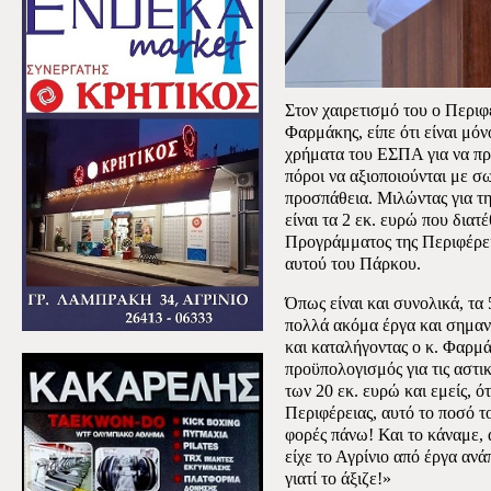
Στον χαιρετισμό του ο Περιφ
Φαρμάκης, είπε ότι είναι μόν
χρήματα του ΕΣΠΑ για να πρ
πόροι να αξιοποιούνται με σ
προσπάθεια. Μιλώντας για 
είναι
τα 2 εκ. ευρώ που διατ
Προγράμματος της Περιφέρει
αυτού του Πάρκου.
Όπως είναι και συνολικά, τα
πολλά ακόμα έργα και σημαν
και καταλήγοντας ο κ. Φαρμά
προϋπολογισμός για τις αστικ
των 20 εκ. ευρώ και εμείς, ό
Περιφέρειας, αυτό το ποσό τ
φορές πάνω! Και το κάναμε, 
είχε το Αγρίνιο από έργα αν
γιατί το άξιζε!»