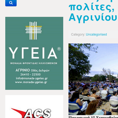
πολίτες,
Αγρινίου
Category:
Uncategorised
Παρασκευή 15 Σεπτεμβρίο