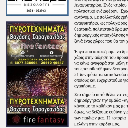
Αναψυκτηρίου. Ενός κτιρίου 
πολιτιστικό ενδιαφέρον.
Σχε
αυτόνομο, με πολλαπλές χρήσ
αναψυκτήριο, ως πολυχώρος γ
θεατρικά, πολιτιστικά δρώμε
δημιουργικής απασχόλησης γι
ξανά ένας χώρος που θα τον 
Έργο που καταφέραμε να δρ
χάρις στην αύξηση του προ
να κάνω αναφορά στα μέλη τη
τους τοποθετήθηκαν δεντρόσ
21 δεντρόσπιτα κατασκευάστ
οποίους και ευχαριστούμε για
αγαπήσαμε.
Στο σημείο αυτό θέλω να
ευ
δημιούργησαν την ομάδα «α
κάνουμε το καθήκον μας
με 
όμως,
να δείξουμε
ευθύνη γι
των παιδιών μας.
Η
ιστορία
μελάνη στην καρδιά μας.