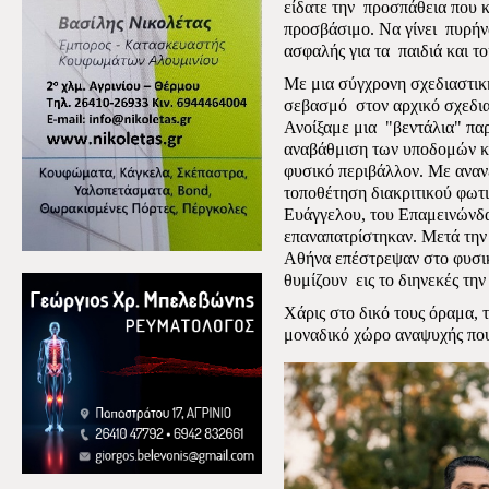
είδατε την
προσπάθεια που κ
προσβάσιμο. Να γίνει
πυρήν
ασφαλής για τα
παιδιά και το
Με μια σύγχρονη σχεδιαστικ
σεβασμό
στον αρχικό σχεδι
Ανοίξαμε μια
"βεντάλια" π
αναβάθμιση των υποδομών κα
φυσικό περιβάλλον. Με αναν
τοποθέτηση διακριτικού φωτ
Ευάγγελου, του Επαμεινώνδ
επαναπατρίστηκαν. Μετά την 
Αθήνα επέστρεψαν στο φυσικό
θυμίζουν
εις το διηνεκές τ
Χάρις στο δικό τους όραμα, 
μοναδικό χώρο αναψυχής που