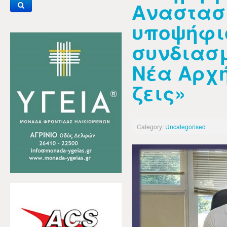
Αναστασ
υποψήφιο
συνδιασμ
Νέα Αρχή
ζεις»
Category:
Uncategorised