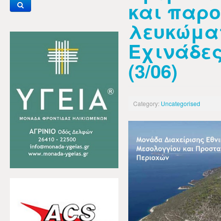
και παρ
λευκώματ
Εχινάδε
(3/06)
Category:
Uncategorised