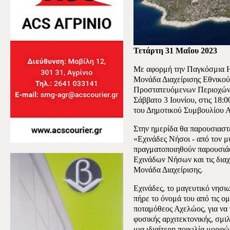
Τετάρτη 31 Μαΐου 2023
Με αφορμή την Παγκόσμια Ημ
Μονάδα Διαχείρισης Εθνικο
Προστατευόμενων Περιοχών 
Σάββατο 3 Ιουνίου, στις 18:
του Δημοτικού Συμβουλίου Α
Στην ημερίδα θα παρουσιαστ
«Εχινάδες Νήσοι - από τον μ
πραγματοποιηθούν παρουσιάσε
Εχινάδων Νήσων και τις διαχ
Μονάδα Διαχείρισης.
Εχινάδες, τo μαγευτικό νησ
πήρε το όνομά του από τις 
ποταμόθεος Αχελώος, για να 
φυσικής αρχιτεκτονικής, σμι
μια ιδιαίτερη ποικιλία μορφ