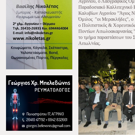
Αγρινίου, ο Λαογραφικός Όμι
Παραδοσιακό Καλλιτεχνικό Ε
Καλυβίων Αγρινίου "Άγιος Ν
Όμιλος
"οι Μερακλήδες", ο
ο Πολιτιστικός & Χορευτικό
Ποντίων Αιτωλοακαρνανίας "
το τμήμα παραστάσεων του
Αιτωλ/νίας.