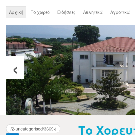
Αρχική
Το χωριό
Ειδήσεις
Αθλητικά
Αγροτικά
‹
Το Χορευ