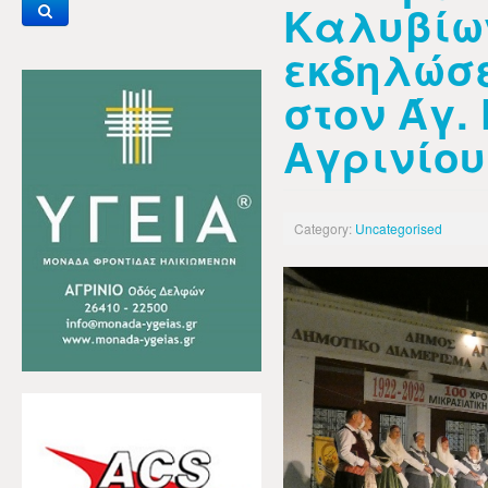
Καλυβίω
εκδηλώσε
στον Άγ.
Αγρινίου
Category:
Uncategorised