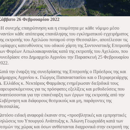
Σάββατο 26 Φεβρουαρίου 2022
«Η συνεχής επαγρύπνηση και η ετοιμότητα με κάθε νόμιμο μέσο
εναντίον κάθε απόπειρας επανάληψης του εγκληματικού εγχειρήματος
της εκτροπής του Αχελώου ποταμού στην Θεσσαλία», αποτέλεσαν τις
κυρίαρχες κατευθύνσεις του οδικού χάρτη της Συντονιστικής Επιτροπή
των Φορέων Αιτωλοακαρνανίας κατά της εκτροπής του Αχελώου, που
συνεδρίασε στο Δημαρχείο Αγρινίου την Παρασκευή 25 Φεβρουαρίου
2022.
Κατά την έναρξη της συνεδρίασης της Επιτροπής ο Πρόεδρος της και
Δήμαρχος Αγρινίου κ. Γιώργος Παπαναστασίου και ο Περιφερειάρχης
Δ. Ελλάδος κ. Νεκτάριος Φαρμάκης ενημέρωσαν διεξοδικά τους
παρευρισκόμενους για τις πρόσφατες εξελίξεις και μεθοδεύσεις που
αναπτύσσονται για την επανέναρξη των έργων της εκτροπής από την
Κυβέρνηση και διάφορους θεσμικούς και μη, παράγοντες της
Θεσσαλίας.
Ωστόσο ειδική αναφορά έκαναν στις «προσβλητικές και εμπρηστικές
δηλώσεις του Υπουργού Ανάπτυξης κ. Άδωνη Γεωργιάδη κατά των
θεσμών της χώρας και όσων ανθίστανται διαχρονικά στην εκτροπή της