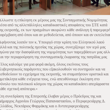
Άλλωστε η επίκληση εκ μέρους μας της Συνταγματικής Νομιμότητας
μέσα από τις αλλεπάλληλες καταδικαστικές αποφάσεις του ΣΤΕ κατά
της εκτροπής, εκ των πραγμάτων ακυρώνει κάθε ανάλογη ή παρεμφερ
παρέμβαση από όπου και αν μεθοδεύεται, από όποιον και αν εκτελείται
Αφήνοντας λοιπόν τον κ. Υπουργό στην κρίση του Ελληνικού λαού
αλλά και της πολιτικής ηγεσίας της χώρας, συνεχίζουμε τον ιερό μας
αγώνα για την διασφάλιση της νομιμότητας των παρεμβάσεων μας αλλ
και την περιφρούρηση της συνταγματικής έκφρασης της πατρίδας μας
Τέλος καλούμε για μια φορά ακόμη, όλους εκείνους τους
Κυβερνητικούς παράγοντες που εξακολουθούν να συντηρούν και να
μεθοδεύουν το εγχείρημα της εκτροπής, να σταματήσουν οριστικά και
αμετάκλητα κάθε ενέργεια τους, ενώ απευθύνουμε έκκληση στο
σύνολο του πολιτικού κόσμου της χώρας να καταδικάσει απερίφραστα
κάθε σχετική απόπειρα.»
Στη συνεδρίαση της Επιτροπής έλαβαν μέρος ο Πρόεδρος της και
Δήμαρχος Αγρινίου Γεώργιος Παπαναστασίου, ο Περιφερειάρχης Δ.
Ελλάδος, Νεκτάριος Φαρμάκης και ο Αντιπεριφερειάρχης