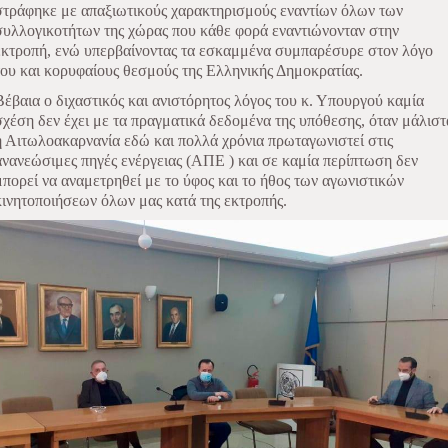
στράφηκε με απαξιωτικούς χαρακτηρισμούς εναντίων όλων των
συλλογικοτήτων της χώρας που κάθε φορά εναντιώνονταν στην
εκτροπή, ενώ υπερβαίνοντας τα εσκαμμένα συμπαρέσυρε στον λόγο
του και κορυφαίους θεσμούς της Ελληνικής Δημοκρατίας.
Βέβαια ο διχαστικός και ανιστόρητος λόγος του κ. Υπουργού καμία
σχέση δεν έχει με τα πραγματικά δεδομένα της υπόθεσης, όταν μάλιστ
η Αιτωλοακαρνανία εδώ και πολλά χρόνια πρωταγωνιστεί στις
ανανεώσιμες πηγές ενέργειας (ΑΠΕ ) και σε καμία περίπτωση δεν
μπορεί να αναμετρηθεί με το ύφος και το ήθος των αγωνιστικών
κινητοποιήσεων όλων μας κατά της εκτροπής.