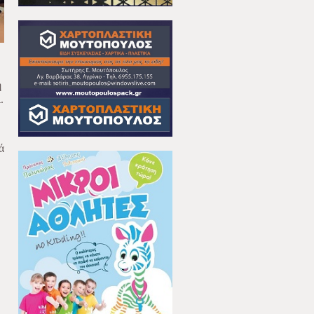
ή
.
ά