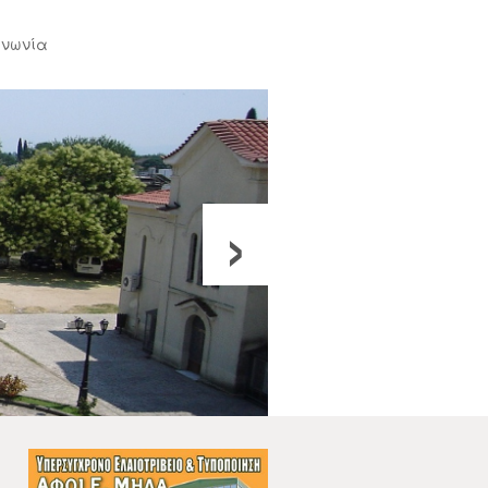
ινωνία
›