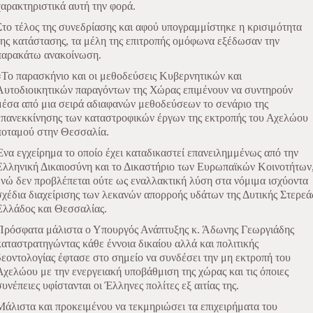
χαρακτηριστικά αυτή την φορά.
Στο τέλος της συνεδρίασης και αφού υπογραμμίστηκε η κρισιμότητα
της κατάστασης, τα μέλη της επιτροπής ομόφωνα εξέδωσαν την
παρακάτω ανακοίνωση.
«Το παρασκήνιο και οι μεθοδεύσεις Κυβερνητικών και
Αυτοδιοικητικών παραγόντων της Χώρας επιμένουν να συντηρούν
μέσα από μια σειρά αδιαφανών μεθοδεύσεων το σενάριο της
επανεκκίνησης των καταστροφικών έργων της εκτροπής του Αχελώου
ποταμού στην Θεσσαλία.
Ένα εγχείρημα το οποίο έχει καταδικαστεί επανειλημμένως από την
Ελληνική Δικαιοσύνη και το Δικαστήριο των Ευρωπαϊκών Κοινοτήτων
ενώ δεν προβλέπεται ούτε ως εναλλακτική λύση στα νόμιμα ισχύοντα
σχέδια διαχείρισης των λεκανών απορροής υδάτων της Δυτικής Στερεά
Ελλάδος και Θεσσαλίας.
Πρόσφατα μάλιστα ο Υπουργός Ανάπτυξης κ. Άδωνης Γεωργιάδης
καταστρατηγώντας κάθε έννοια δικαίου αλλά και πολιτικής
δεοντολογίας έφτασε στο σημείο να συνδέσει την μη εκτροπή του
Αχελώου με την ενεργειακή υποβάθμιση της χώρας και τις όποιες
συνέπειες υφίστανται οι Έλληνες πολίτες εξ αιτίας της.
Μάλιστα και προκειμένου να τεκμηριώσει τα επιχειρήματα του