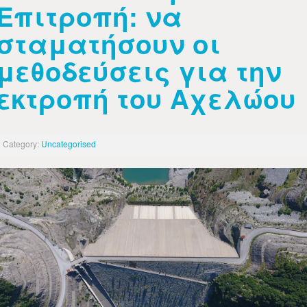
Επιτροπή: να
σταματήσουν οι
μεθοδεύσεις για την
εκτροπή του Αχελώου
Category:
Uncategorised