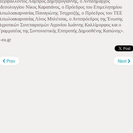
Περιβάλλοντος Λάμπρος Δημητρογιάννης, ο Αντιδήμαρχος
Μεσολογγίου Νίκος Καραπάνος, ο Πρόεδρος του Επιμελητηρίου
Αιτωλοακαρνανίας Παναγιώτης Τσιχριτζής, ο Πρόεδρος του ΤΕΕ
Αιτωλοακαρνανίας Λίνος Μπλέτσας, ο Αντιπρόεδρος της Ένωσης
Αγροτικών Συνεταιρισμών Αγρινίου Ιωάννης Καλλίμορφος και ο
Γραμματέας της Συντονιστικής Επιτροπής Δημοσθένης Καπώνης».
e-ea.gr
Prev
Next