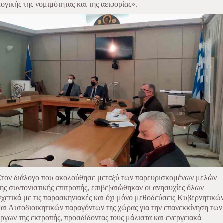
λογικής της νομιμότητας και της αειφορίας».
Στον διάλογο που ακολούθησε μεταξύ των παρευρισκομένων μελών
της συντονιστικής επιτροπής, επιβεβαιώθηκαν οι ανησυχίες όλων
σχετικά με τις παρασκηνιακές και όχι μόνο μεθοδεύσεις Κυβερνητικώ
και Αυτοδιοικητικών παραγόντων της χώρας για την επανεκκίνηση των
έργων της εκτροπής, προσδίδοντας τους μάλιστα και ενεργειακά