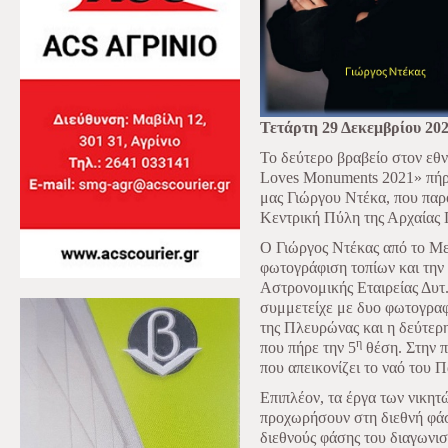
Τετάρτη 29 Δεκεμβρίου 20
Το δεύτερο βραβείο στον εθ
Loves Monuments 2021» πήρ
μας Γιώργου Ντέκα, που παρο
Κεντρική Πύλη της Αρχαίας
Ο Γιώργος Ντέκας από το Μεσ
φωτογράφιση τοπίων και την 
Αστρονομικής Εταιρείας Δυτ
συμμετείχε με δυο φωτογραφ
της Πλευρώνας και η δεύτερ
η
που πήρε την 5
θέση. Στην π
που απεικονίζει το ναό του
Επιπλέον, τα έργα των νικητ
προχωρήσουν στη διεθνή φάσ
διεθνούς φάσης του διαγωνισ