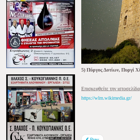
5) Πύργος Δοτίων, Πυργί Χ
Επισκεφθείτε την ιστοσελίδα
https://wlm.wikimedia.gr/
Prev