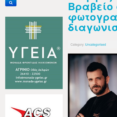
Βραβείο 
φωτογρα
διαγωνι
Category:
Uncategorised