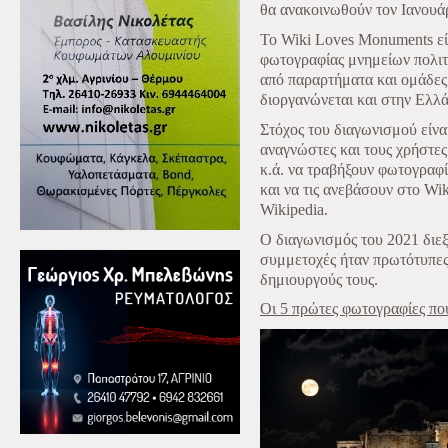
θα ανακοινωθούν τον Ιανουά
To Wiki Loves Monuments είν
φωτογραφίας μνημείων πολιτ
από παραρτήματα και ομάδες
διοργανώνεται και στην Ελλ
Στόχος του διαγωνισμού είναι
αναγνώστες και τους χρήστες
κ.ά. να τραβήξουν φωτογραφί
και να τις ανεβάσουν στο W
Wikipedia.
Ο διαγωνισμός του 2021 διε
συμμετοχές ήταν πρωτότυπες
δημιουργούς τους.
Οι 5 πρώτες φωτογραφίες πο