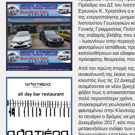
Πρόεδρο του ΔΣ του Ινστι
Ερευνών Κ. Χρηστάνη ο κ
της ενεργοποίησης μνημον
Ινστιτούτου Γεωλογικών κ
Γενικής Γραμματείας Πολι
της σοβαρής βλάβης που έ
– Ιωαννίνων στην περιοχή
φαινομένων αστάθειας πρ
κατολισθήσεων και εδαφικ
πρόσφατης θεομηνίας που
Από την πρώτη στιγμή της
ανακοίνωσή της έκανε γν
κλειστός έως τις 22 Δεκε
αναμένονται εκ νέου βροχέ
φόβοι πως η αποκατάστασ
πολύ περισσότερο χρόνο.
συγκεκριμένη γεωλογική ε
φαινομένου στην Κλεισού
το σενάριο ο δρόμος να μη
Δεκεμβρίου
2017
, κάτι π
μετακινήσεων ενόψει των
δημιουργήσει επιπλέον πρ