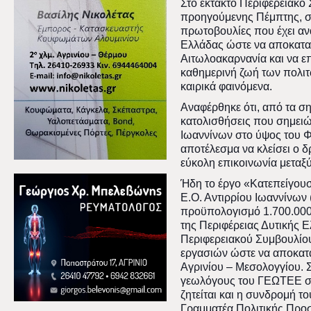
Στο έκτακτο Περιφερειακό
προηγούμενης Πέμπτης, στ
πρωτοβουλίες που έχει αν
Ελλάδας ώστε να αποκατασ
Αιτωλοακαρνανία και να επ
καθημερινή ζωή των πολι
καιρικά φαινόμενα.
Αναφέρθηκε ότι, από τα ση
κατολισθήσεις που σημειώ
Ιωαννίνων στο ύψος του Φ
αποτέλεσμα να κλείσει ο δ
εύκολη επικοινωνία μεταξ
Ήδη το έργο «Κατεπείγου
Ε.Ο. Αντιρρίου Ιωαννίνω
προϋπολογισμό 1.700.000
της Περιφέρειας Δυτικής 
Περιφερειακού Συμβουλίου
εργασιών ώστε να αποκατα
Αγρινίου – Μεσολογγίου. 
γεωλόγους του ΓΕΩΤΕΕ στ
ζητείται και η συνδρομή τ
Γραμματέα Πολιτικής Προ