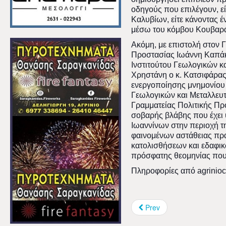
οδηγούς που επιλέγουν, ε
Καλυβίων, είτε κάνοντας έ
μέσω του κόμβου Κουβαρ
Ακόμη, με επιστολή στον Γ
Προστασίας Ιωάννη Καπάκ
Ινστιτούτου Γεωλογικών κ
Χρηστάνη ο κ. Κατσιφάρας
ενεργοποίησης μνημονίου 
Γεωλογικών και Μεταλλευτ
Γραμματείας Πολιτικής Πρ
σοβαρής βλάβης που έχει 
Ιωαννίνων στην περιοχή τ
φαινομένων αστάθειας πρ
κατολισθήσεων και εδαφικ
πρόσφατης θεομηνίας που 
Πληροφορίες από agriniocu
Prev