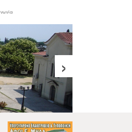
ινωνία
›