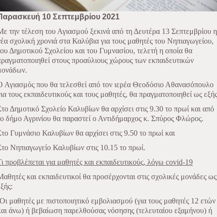
Παρασκευή 10 Σεπτεμβρίου 2021
Με την τέλεση του Αγιασμού ξεκινά από τη Δευτέρα 13 Σεπτεμβρίου η
νέα σχολική χρονιά στα Καλύβια για τους μαθητές του Νηπιαγωγείου,
του Δημοτικού Σχολείου και του Γυμνασίου, τελετή η οποία θα
πραγματοποιηθεί στους προαύλιους χώρους των εκπαιδευτικών
μονάδων.
Ο Αγιασμός που θα τελεσθεί από τον ιερέα Θεοδόσιο Αθανασόπουλο
για τους εκπαιδευτικούς και τους μαθητές, θα πραγματοποιηθεί ως εξής
Στο Δημοτικό Σχολείο Καλυβίων θα αρχίσει στις 9.30 το πρωί και από
το δήμο Αγρινίου θα παραστεί ο Αντιδήμαρχος κ. Σπύρος Φλώρος.
Στο Γυμνάσιο Καλυβίων θα αρχίσει στις 9.50 το πρωί και
Στο Νηπιαγωγείο Καλυβίων στις 10.15 το πρωί.
Τι προβλέπεται για μαθητές και εκπαιδευτικούς, λόγω
covid
-19
Μαθητές και εκπαιδευτικοί θα προσέρχονται στις σχολικές μονάδες ως
εξής:
-Οι μαθητές με πιστοποιητικό εμβολιασμού (για τους μαθητές 12 ετών
και άνω) ή βεβαίωση παρελθούσας νόσησης (τελευταίου εξαμήνου) ή