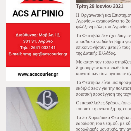
Τρίτη 29 Ιουνίου 2021
Η Οργανωτική και Επιστημο
Αγρινίου» ανακοινώνει το 2ο
φιλόξενη πόλη του Αγρινίου
Το Φεστιβάλ δεν έχει διαγων
προσδοκά να δώσει βήμα για 
επικοινωνήσουν μεταξύ τους 
της Δυτικής Ελλάδας.
Με αυτόν τον τρόπο στηρίζετ
δημιουργών και προωθείται
καινοτόμων συνεργατικών σ
Το Φεστιβάλ είναι μια προσ
εκδηλώσεων για την πολιτιστ
ποιοτική προσέγγιση της τέχν
Οι παράλληλες δράσεις (όπω
τουριστική ανάπτυξη της ευρ
Το 2ο Χορωδιακό Φεστιβάλ έ
εδραίωση του θεσμού, με κύ
χορωδιακής μουσικής, την αν