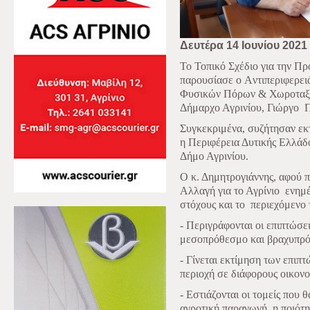
Δευτέρα 14 Ιουνίου 2021
Το Τοπικό Σχέδιο για την Π
παρουσίασε ο Aντιπεριφερει
Φυσικών Πόρων & Χωροταξία
Δήμαρχο Αγρινίου, Γιώργο
Π
Συγκεκριμένα, συζήτησαν εκ
η Περιφέρεια Δυτικής Ελλάδ
Δήμο Αγρινίου.
Ο κ. Δημητρογιάννης, αφού π
Αλλαγή για το Αγρίνιο
ενημέ
στόχους και το
περιεχόμενο 
- Περιγράφονται οι επιπτώσει
μεσοπρόθεσμο και βραχυπρόθ
- Γίνεται εκτίμηση των επιπ
περιοχή σε διάφορους οικονο
- Εστιάζονται οι τομείς που 
αγροτική παραγωγή, η ποιότη