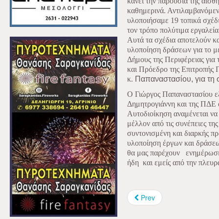
κάνει την παρουσία της αισθη
καθημερινά. Αντιλαμβανόμεν
υλοποιήσαμε 19 τοπικά σχέδι
τον τρόπο πολύτιμα εργαλεία
Αυτά τα σχέδια αποτελούν κα
υλοποίηση δράσεων για το μ
Δήμους της Περιφέρειας για 
και Πρόεδρο της Επιτροπής
κ.
Παπαναστασίου, για τη 
Ο Γιώργος Παπαναστασίου εξ
Δημητρογιάννη και της ΠΔΕ α
Αυτοδιοίκηση αναμένεται να
μέλλον από τις συνέπειες τη
συντονισμένη και διαρκής π
υλοποίηση έργων και δράσεων
θα μας παρέχουν
ενημέρωση
ήδη
και εμείς από την πλευρ
Prev