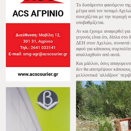
Το δυσάρεστο φαινόμενο της
μέτρα από τον ποταμό Αχελώ
συνεχίζεται με την περιοχή ν
υποβαθμίζεται.
Αν και έχουμε αναφερθεί για
γεγονός είναι ότι, δίπλα στ
ΔΕΗ στον Αχελώο, συναντά κ
αφού για κάποιους συμπολίτε
απαλλαχθούν από αυτά.
Και μάλλον, όσες απαγορευτι
δεν θα αποτρέψουν κάποιους 
μελλοντικά ¨αλλάξουν¨ περι