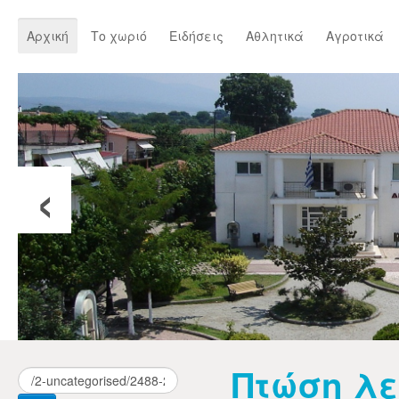
Αρχική
Το χωριό
Ειδήσεις
Αθλητικά
Αγροτικά
‹
Πτώση λε