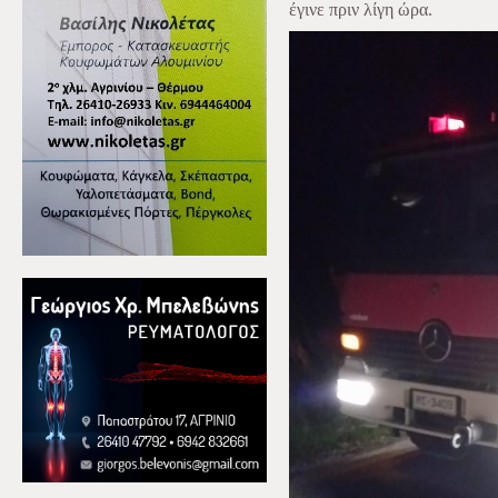
έγινε πριν λίγη ώρα.