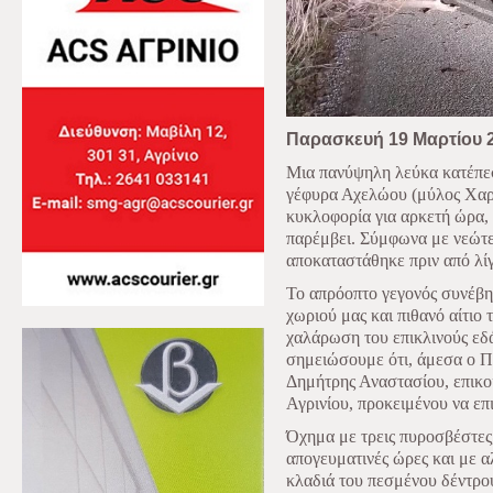
Παρασκευή 19 Μαρτίου 
Μια πανύψηλη λεύκα κατέπε
γέφυρα Αχελώου (μύλος Χαρ
κυκλοφορία για αρκετή ώρα,
παρέμβει. Σύμφωνα με νεώτ
αποκαταστάθηκε πριν από λί
Το απρόοπτο γεγονός συνέβη 
χωριού μας και πιθανό αίτιο 
χαλάρωση του επικλινούς εδά
σημειώσουμε ότι, άμεσα ο Π
Δημήτρης Αναστασίου, επικ
Αγρινίου, προκειμένου να επ
Όχημα με τρεις πυροσβέστες
απογευματινές ώρες και με α
κλαδιά του πεσμένου δέντρου