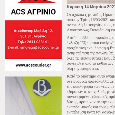
Κυριακή 14 Μαρτίου 202
Οι σχολικέ
ς
μονά
δ
ες Πρωτο
από την Τρί
τ
η 16/03/2021 και
αναστολή λειτουργί
α
ς τους,
Αποστά
σ
εως Εκπαί
δ
ευση κ
Αυτό προβλέπει εγκύκλιος το
ένδειξη ¨Εξαιρετικά επείγον¨
προχθεσινή ενημέρωση η Επ
αντιμετώπιση της πανδημίας,
όλες τις εκπαιδευτικές βαθμ
συνεχιστεί υπό το καθεστώς 
όλη την επικράτεια.
Κατά το διάστημα αυτό αναμέ
υγειονομικά πρωτόκολλα με 
την κυκλοφορία των νέων με
εξάρσεων στις σχολικές μονά
συγκεκριμένες ηλικιακές ομά
ζώσης, προτείνοντας την ενίσ
εκπαιδευτικούς και τους μαθ
εκπαίδευση κατά τον ασφαλέ