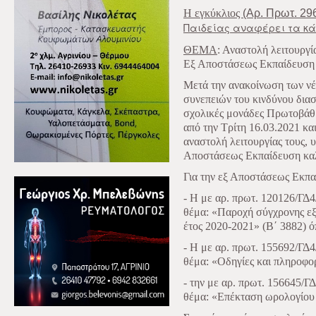
Η εγκύκλιος
(Αρ. Πρωτ. 29
Παιδείας αναφέρει τα κά
ΘΕΜΑ
: Αναστολή λειτουργί
Εξ Αποστάσεως Εκπαίδευση
Μετά την ανακοίνωση των νέ
συνεπειών του κινδύνου δια
σχολικές μονάδες Πρωτοβάθ
από την Τρίτη 16.03.2021 και
αναστολή λειτουργίας τους, 
Αποστάσεως Εκπαίδευση καλ
Για την εξ Αποστάσεως Εκπαί
- Η με αρ. πρωτ. 120126
/ΓΔ4
θέμα: «Παροχή σύγχρονης εξ
έτος 2020-2021» (Β΄ 3882) όπ
- Η με αρ. πρωτ. 155692/ΓΔ4
θέμα: «Οδηγίες και
πληροφορ
- την με αρ. πρωτ. 156645/Γ
θέμα: «Επέκταση
ωρολογίου