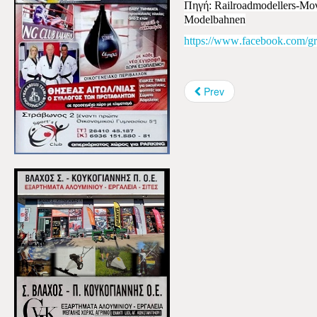
Πηγή:
Railroadmodellers
-Μο
Modelbahnen
https
://
www
.
facebook
.
com
/
g
Prev