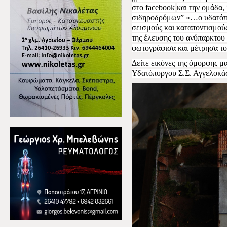
στο
facebook
και την ομάδα, 
σιδηροδρόμων” «…ο υδατόπυ
σεισμούς και καταποντισμούς
της έλευσης του ανύπαρκτου 
φωτογράφισα και μέτρησα τ
Δείτε εικόνες της όμορφης μ
Υδατόπυργου Σ.Σ. Αγγελοκά