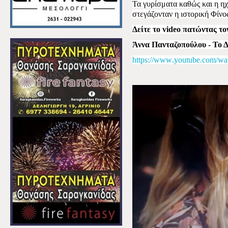
Τα γυρίσματα καθώς και η ηχ
στεγάζονταν η ιστορική Φίνο
Δείτε το
video
πατώντας το
Άννα Πανταζοπούλου - Το Δ
https
://
www
.
youtube
.
com
/
wa