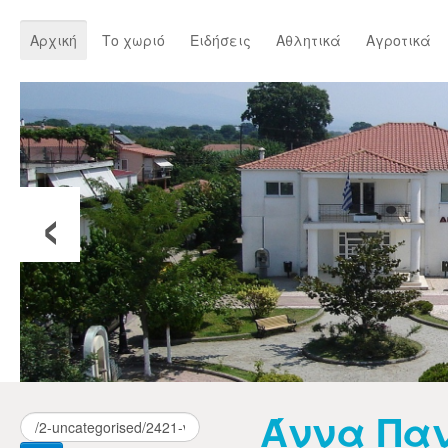
Αρχική
Το χωριό
Ειδήσεις
Αθλητικά
Αγροτικά
‹
Άννα Πα