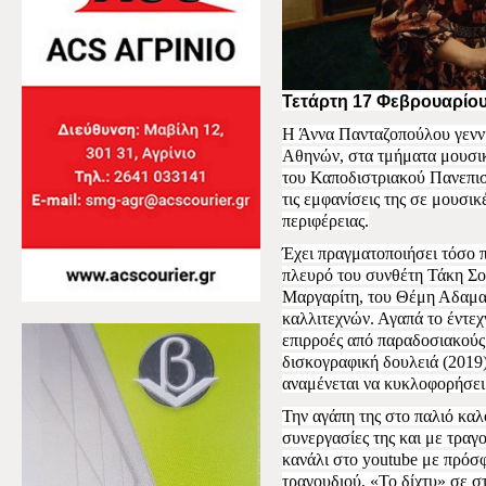
Τετάρτη 17 Φεβρουαρίου
Η Άννα Πανταζοπούλου γεννη
Αθηνών, στα τμήματα μουσικ
του Καποδιστριακού Πανεπισ
τις εμφανίσεις της σε μουσικ
περιφέρειας.
Έχει πραγματοποιήσει τόσο 
πλευρό του συνθέτη Τάκη Σο
Μαργαρίτη, του Θέμη Αδαμα
καλλιτεχνών. Αγαπά το έντεχν
επιρροές από παραδοσιακούς 
δισκογραφική δουλειά (2019)
αναμένεται να κυκλοφορήσει 
Την αγάπη της στο παλιό καλό
συνεργασίες της και με τραγ
κανάλι στο
youtube
με πρόσφ
τραγουδιού, «Το δίχτυ» σε σ