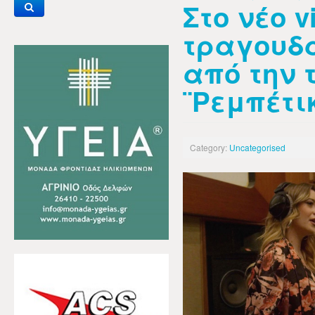
Στο νέο vi
τραγουδά
από την 
¨Ρεμπέτι
Category:
Uncategorised