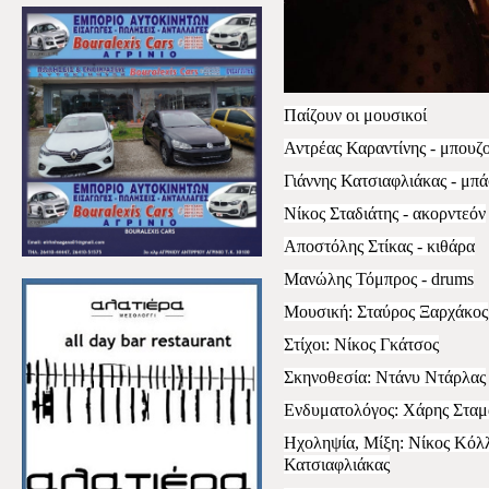
Παίζουν οι μουσικοί
Αντρέας Καραντίνης - μπουζ
Γιάννης Κατσιαφλιάκας - μπ
Νίκος Σταδιάτης - ακορντεόν
Αποστόλης Στίκας - κιθάρα
Μανώλης Τόμπρος -
drums
Μουσική: Σταύρος Ξαρχάκος
Στίχοι: Νίκος Γκάτσος
Σκηνοθεσία: Ντάνυ Ντάρλας
Ενδυματολόγος: Χάρης Σταμ
Ηχοληψία, Μίξη: Νίκος Κόλλ
Κατσιαφλιάκας