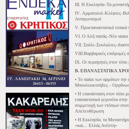
ΙΙΙ. Η Εκκλησία–Τα μοναστ
IV
.
A
ρματολοί–Κλέφτες–Βιλ
Ανταγωνισμοί
V
. Προεπαναστατικά τοπικά 
VI
. Ο Αλή πασάς–Νέο
status
VII
. Σούλι–Σουλιώτες–διασπ
VIII
.Βαρβαρικές επιδρομές σ
IX
. Οι περιηγητές στον τόπο
Β. ΕΠΑΝΑΣΤΑΤΙΚΑ ΧΡΟ
• Το
status
των αρμάτων την 
Μπουλουκτσήδες – Οργάνωσ
• Η επανάσταση στον τόπο 
επαναστατικά γεγονότα στην 
συμμετοχή των ντόπιων στον
Απελευθέρωση
• Η Εκκλησία, τα Μοναστήρι
«και… Ελλάς Ανέστη»