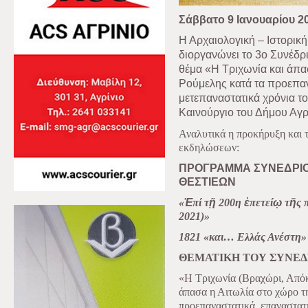
Σάββατο 9 Ιανουαρίου 2
Η Αρχαιολογική – Ιστoρικ
διοργανώνει το 3ο Συνέδρι
θέμα «Η Τριχωνία και άπα
Ρούμελης κατά τα προεπαν
μετεπαναστατικά χρόνια τ
Καινούργιο του Δήμου Αγρι
Αναλυτικά η προκήρυξη και
εκδηλώσεων:
ΠΡΟΓΡΑΜΜΑ ΣΥΝΕΔΡΙΟΥ
ΘΕΣΤΙΕΩΝ
«
Ἐ
πί τ
ῇ
200η
ἐ
πετεί
ῳ
τ
ῆ
ς 
2021)»
1821
«και… Ελλάς Ανέστη»
ΘΕΜΑΤΙΚΗ ΤΟΥ ΣΥΝΕΔ
«Η Τριχωνία (Βραχώρι, Απόκ
άπασα η Αιτωλία στο χώρο τ
προεπαναστατικά, επαναστατι