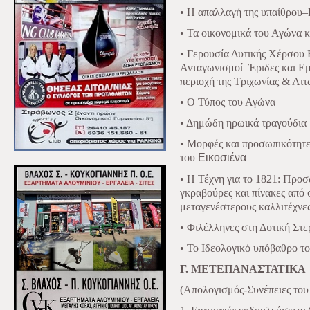
• Η απαλλαγή της υπαίθρου
• Τα οικονομικά του Αγώνα 
• Γερουσία Δυτικής Χέρσου
Ανταγωνισμοί–Έριδες και Ε
περιοχή της Τριχωνίας & Αιτ
• Ο Τύπος του Αγώνα
• Δημώδη ηρωικά τραγούδια
• Μορφές και προσωπικότητε
του
Εικοσιένα
• Η Τέχνη για το 1821: Πρ
γκραβούρες και πίνακες από 
μεταγενέστερους καλλιτέχν
• Φιλέλληνες στη Δυτική Στ
• Το Ιδεολογικό υπόβαθρο τ
Γ. ΜΕΤΕΠΑΝΑΣΤΑΤΙΚΑ
(Απολογισμός-Συνέπειες του