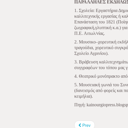
ΠΑΡΑΛΛΗΛΕΣ ΕΚΔΗΛΩ
1. Σχολεία: Εργαστήρια Δημ
καλλιτεχνικής εργασίας ή καλ
Επανάσταση του 1821 (Ποίησ
ζωγραφική,γλυπτική κ.α.) γ
Π.Ε. Αιτωλ/νίας.
2. Μουσικο–χορευτική εκδή
τραγούδια, χορευτικό συγκρ
Σχολείο Αγρινίου).
3. Βράβευση καλλιτεχνημάτ
συγγραφέων του τόπου μας γι
4. Θεατρικό μονόπρακτο από
5. Μουσειακή γωνιά του Συν
(δανεισμός από φορείς και π
κειμήλια).
Πηγή: kainourgiopress.blogs
Prev