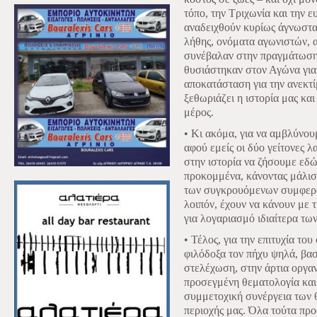
τόπο, την Τριχωνία και την 
αναδειχθούν κυρίως άγνωστα 
λήθης, ονόματα αγωνιστών, α
συνέβαλαν στην πραγμάτωση
θυσιάστηκαν στον Αγώνα για 
αποκατάσταση για την ανεκτί
ξεθωριάζει η ιστορία μας κα
μέρος.
• Κι ακόμα, για να αμβλύνουμ
αφού εμείς οι δύο γείτονες 
στην ιστορία να ζήσουμε εδώ 
προκομμένα, κάνοντας μάλισ
των συγκρουόμενων συμφερό
λοιπόν, έχουν να κάνουν με 
για λογαριασμό ιδιαίτερα τω
• Τέλος, για την επιτυχία του
φιλόδοξα τον πήχυ ψηλά, βασ
στελέχωση, στην άρτια οργα
προσεγμένη θεματολογία και
συμμετοχική συνέργεια των 
περιοχής μας. Όλα τούτα προ