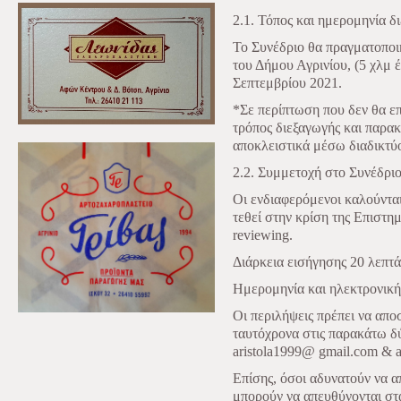
2.1. Τόπος και ημερομηνία δ
Το Συνέδριο θα πραγματοποι
του Δήμου Αγρινίου, (5 χλμ έ
Σεπτεμβρίου 2021.
*Σε περίπτωση που δεν θα επ
τρόπος διεξαγωγής και παρακ
αποκλειστικά μέσω διαδικτύο
2.2. Συμμετοχή στο Συνέδρι
Οι ενδιαφερόμενοι καλούνται
τεθεί στην κρίση της Επιστη
reviewing
.
Διάρκεια εισήγησης 20 λεπτά
Ημερομηνία και ηλεκτρονική
Οι περιλήψεις πρέπει να απ
ταυτόχρονα στις παρακάτω δύ
aristola
1999@
gmail
.
com
&
Επίσης, όσοι αδυνατούν να α
μπορούν να απευθύνονται στ