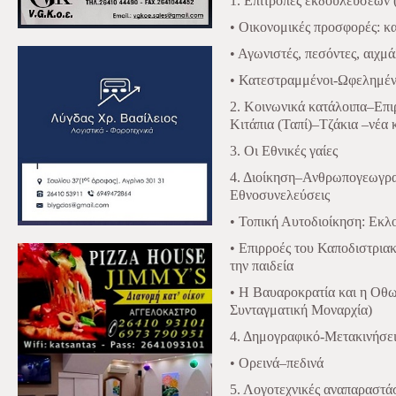
1. Επιτροπές εκδουλεύσεων
• Οικονομικές προσφορές: κ
• Αγωνιστές, πεσόντες, αιχ
• Κατεστραμμένοι-Ωφελημέν
2. Κοινωνικά κατάλοιπα–Επι
Κιτάπια (Ταπί)–Τζάκια –νέα
3. Οι Εθνικές γαίες
4. Διοίκηση–Ανθρωπογεωγρα
Εθνοσυνελεύσεις
• Τοπική Αυτοδιοίκηση: Εκ
• Επιρροές του Καποδιστριακ
την παιδεία
• Η Βαυαροκρατία και η Οθω
Συνταγματική Μοναρχία)
4. Δημογραφικό-Μετακινήσε
• Ορεινά–πεδινά
5. Λογοτεχνικές αναπαραστά