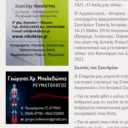
1821.–Ο δικός μας τόπος»
Η Αρχαιολογική – Ιστορική 
επιτυχημένη πραγματοποίηση
Συνεδρίων Τοπικής Ιστορίας 
14-15 Μαΐου 2016) διοργανώ
(Βραχώρι, Απόκουρο, Παρακα
στο χώρο της Δυτικής Ρούμελ
επαναστατικά και μετεπαναστ
τόπος» στο Καινούργιο του Δ
2021.
Σκοπός του Συνεδρίου
Η Εταιρεία μας μπροστά στη
επετειακό εορτασμό της Επα
διοργανώσει ένα Ιστορικό Συ
• Για να αναδειχθεί ο ρόλος 
άνθρωποί μας σε εκείνα τα δ
δοξασμένα επαναστατικά χρό
γεωγραφική τους θέση.
• Για να φανεί ποιο είναι το 
κόστος σε ζωές – και όχι μό