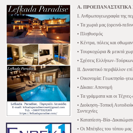
Α. ΠΡΟΕΠΑΝΑΣΤΑΤΙΚΑ
Ι. Ανθρωπογεωγραφία της πε
• Τα χωριά μας (ορεινά-πεδιν
• Πληθυσμός
• Κέντρα, πόλεις και οθωμαν
• Τουρκοχώρια & μεικτά χωρ
• Σχέσεις Ελλήνων–Τούρκ
ΙΙ. Δυναστικό περιβάλλον επ
• Οικονομία: Γεωκτησία–γε
• Δίκαιο: Απονομή
• Τα γράμματα και οι Τέχνε
• Διοίκηση–Τοπική Αυτοδιο
Συντε
χνίες
• Καταπίεση–Βία–Δικαιώμα
• Οι Μπέηδες του τόπου μας