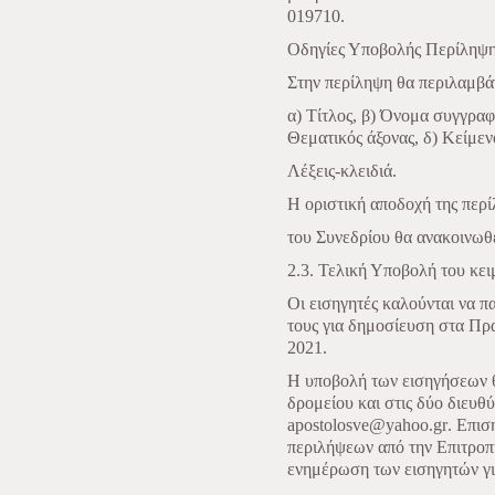
019710.
Οδηγίες Υποβολής Περίληψ
Στην περίληψη θα περιλαμβάν
α) Τίτλος, β) Όνομα συγγραφ
Θεματικός άξονας, δ) Κείμεν
Λέξεις-κλειδιά.
Η οριστική αποδοχή της περ
του Συνεδρίου θα ανακοινωθ
2.3. Τελική Υποβολή του κε
Οι εισηγητές καλούνται να 
τους για δημοσίευση στα Πρα
2021.
Η υποβολή των εισηγήσεων θ
δρομείου και στις δύο διευθ
apostolosve
@
yahoo
.
gr
. Επισ
περιλήψεων από την Επιτροπ
ενημέρωση των εισηγητών για