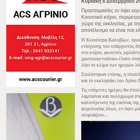
Κυριακή 6 Δεκεμβρίου 2
Προετοιμασίες εν όψει εορτ
Κοινοτικό κτίριο, περιμετρ
χώρο της εκκλησίας, με τη
αποτέλεσμα να είναι πιο ε
Η Κοινότητα Καλυβίων, προέ
ενίσχυσης του υπάρχοντος δ
στο κτίριο, φωτεινές γιρλάντ
χριστουγεννιάτικο έλατο στην
λίγο το κλίμα των ημερών λ
Στολίστηκαν επίσης, η πλατε
και το εκκλησάκι του Αγίου 
Τις επόμενες ημέρες θα στολι
λαμπιόνια και πολύχρωμα στ
καλυτέρευση της εικόνας της 
ψυχολογίας όλων, εν όψει μ
πλησιάζουν...