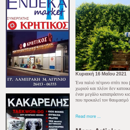
Κυριακή 16 Μαΐου 2021
Ένα παλιό πέτρινο σπίτι που
χωριού και πλέον δεν κατοικε
έναν μεγάλο καταπράσινο κι
που προκαλεί τον θαυμασμό κ
Read more ...