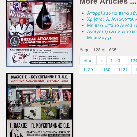
More Articles ...
Απορρίμματα πεταμέν
Χρήστος Α. Αντωνόπουλ
Με θέα από το Λιγοβίτ
Ανοίγει ξανά για το κο
Μεσολόγγι
Page 1128 of 1665
Start
«
1123
112
1129
1130
1131