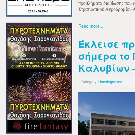
προβλήματα διαβίωσης που α
Στρατιωτικού Αεροδρομίου Α
Read more ...
Έκλεισε π
σήμερα το
Καλυβίων 
Category:
Uncategorised