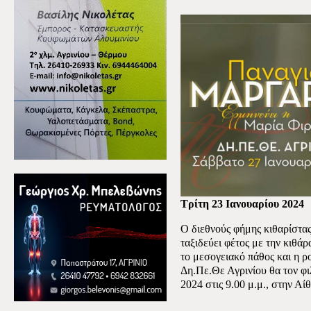
Τρίτη 23 Ιανουαρίου 2024
Ο διεθνούς φήμης κιθαρίστα
ταξιδεύει φέτος με την κιθά
το μεσογειακό πάθος και η 
Δη.Πε.Θε Αγρινίου θα τον φ
2024 στις 9.00 μ.μ., στην Α