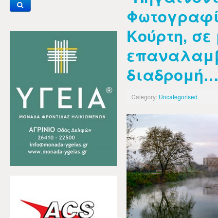
Φωτογραφί
Κούρτη, σε
επαναλαμ
διαδρομή
Category:
Uncategorised