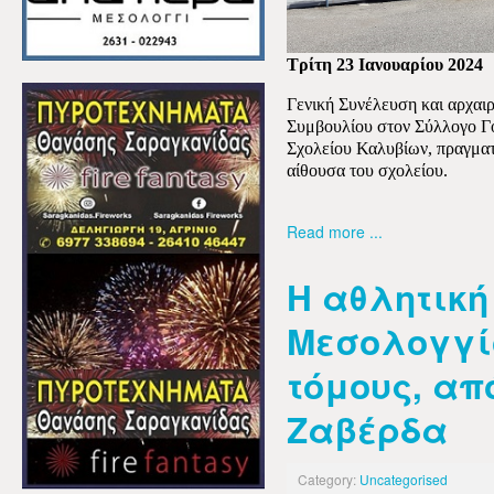
Τρίτη 23 Ιανουαρίου 2024
Γενική Συνέλευση και αρχαιρ
Συμβουλίου στον Σύλλογο Γ
Σχολείου Καλυβίων, πραγματ
αίθουσα του σχολείου.
Read more ...
Η αθλητική 
Μεσολογγί
τόμους, από
Ζαβέρδα
Category:
Uncategorised