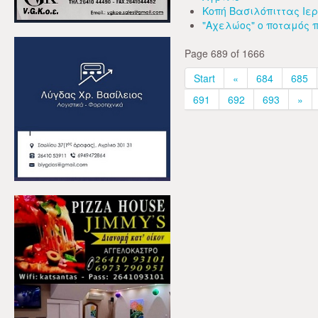
Κοπή Βασιλόπιττας Ι
"Αχελώος" ο ποταμός 
Page 689 of 1666
Start
«
684
685
691
692
693
»