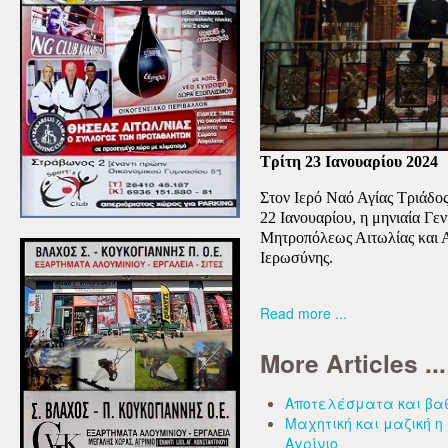
Τρίτη 23 Ιανουαρίου 2024
Στον Ιερό Ναό Αγίας Τριάδο
22 Ιανουαρίου, η μηνιαία Γε
Μητροπόλεως Αιτωλίας και Α
Ιερωσύνης.
Read more ...
More Articles ...
Αποτελέσματα και βαθ
Μαχητική και μαζική 
Αγρίνιο