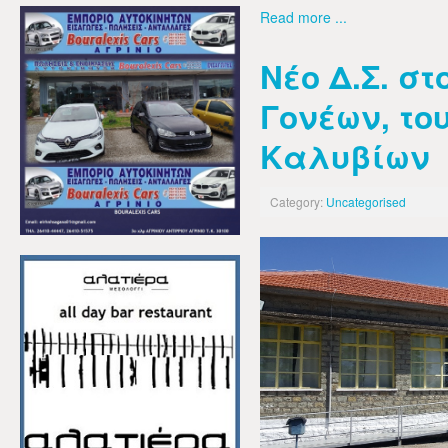
Read more ...
Νέο Δ.Σ. σ
Γονέων, το
Καλυβίων
Category:
Uncategorised