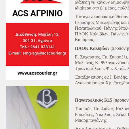
διάθεση να κάνουν δημιουργι
ιδιαίτερα στο β΄ μέρος, πολ
Τον αγώνα παρακολούθησαν 
Γεράσιμος Μπελεβώνης και 
Παναιτωλικού, Γιάννης Νταλ
ΠΑΟΚ Καλυβίων, Γιάννης Αν
Καρύμπας.
ΠΑΟΚ Καλυβίων
(προπονητ
Ε. Ζαχαράτος, Γκ. Σαρασέλι,
Μυλωνάς, Κ. Ψιλογιαννόπουλ
Τριανταφύλλου, Φρ. Χετάι, 
Έπαιξαν επίσης οι: Ι. Βοιδής
Αναστασίου και Χρ. Θεοχάρ
Παναιτωλικός Κ15
(προπον
Τσαμπάς, Πουλιάνας, Καλογ
Ρουπάκης, Νικολάου, Ζέκα,
Μπαρμπαγιάννης
Έπαιξαν επίσης οι:
Ζαβέρ