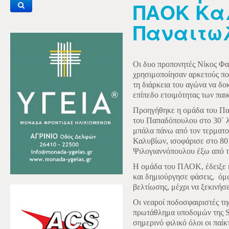
ΠΑΟΚ Καλ
Παναιτωλ
Οι δυο προπονητές Νίκος Φα
χρησιμοποίησαν αρκετούς ποδ
τη διάρκεια του αγώνα να δο
επίπεδο ετοιμότητας των παι
Προηγήθηκε η ομάδα του Παν
του Παπαδόπουλου στο 30΄ λ
μπάλα πάνω από τον τερματ
Καλυβίων, ισοφάρισε στο 80
Ψιλογιαννόπουλου έξω από τ
Η ομάδα του ΠΑΟΚ, έδειξε κα
και δημιούργησε φάσεις, όμ
βελτίωσης, μέχρι να ξεκινήσ
Οι νεαροί ποδοσφαιριστές τη
πρωτάθλημα υποδομών της
σημερινό φιλικό όλοι οι παί