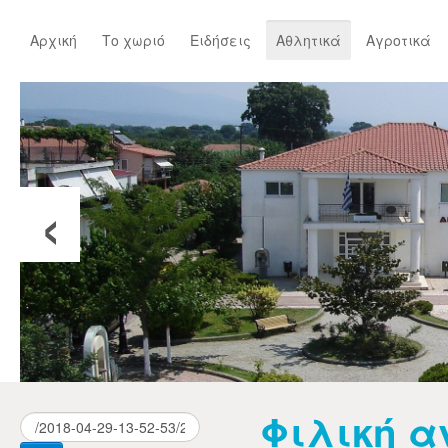
Αρχική
Το χωριό
Ειδήσεις
Αθλητικά
Αγροτικά
‹
Φιλική α