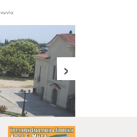
ινωνία
›