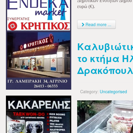
Δημοτικών Ενοτήτων Δήμου 
ευρώ (€).
Read more ...
Καλυβιώτι
το κτήμα Η
Δρακόπουλ
Category:
Uncategorised