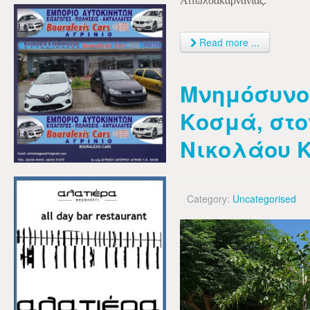
Αιτωλοακαρνανίας.
Read more ...
Μνημόσυνο
Κοσμά, στον
Νικολάου 
Category:
Uncategorised