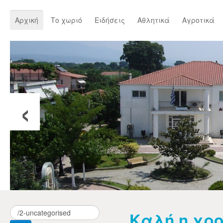
Αρχική
Το χωριό
Ειδήσεις
Αθλητικά
Αγροτικά
‹
Καλή η χρο