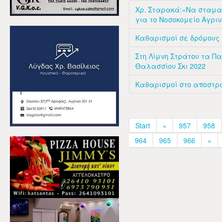
Χρ. Σταρακά:«Να σταμα
για το Νοσοκομείο Αγριν
Καθαρισμοί σε δρόμους 
Στη Λίμνη Στράτου τα 
Θαλασσίου Σκι 2022
Καθαρισμοί στο αποστρα
Start
«
957
958
964
965
966
»