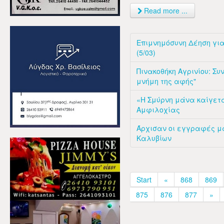
Read more ...
Επιμνημόσυνη Δέηση για
(5/03)
Πινακοθήκη Αγρινίου: Συ
μνήμη της αφής"
«Η Σμύρνη μάνα καίγετ
Αμφιλοχίας
Άρχισαν οι εγγραφές μα
Καλυβίων
Start
«
868
869
875
876
877
»