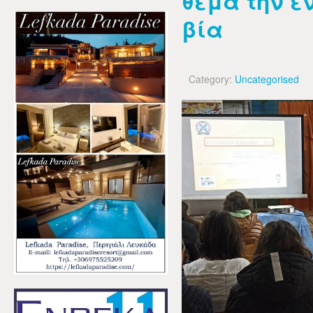
θέμα την ε
βία
Category:
Uncategorised