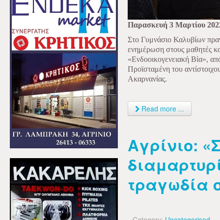
Παρασκευή 3 Μαρτίου 202
Στο Γυμνάσιο Καλυβίων πρα
ενημέρωση στους μαθητές και
«Ενδοοικογενειακή Βία», α
Προϊσταμένη του αντίστοιχο
Ακαρνανίας.
Read more ...
Αγρίνιο: «
διαμαρτυρί
τραγωδία 
Category:
Uncategorised