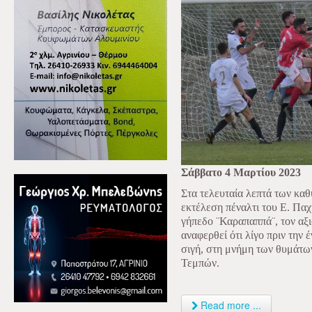
Σάββατο 4 Μαρτίου 2023
Στα τελευταία λεπτά των κα
εκτέλεση πέναλτι του Ε. Παχ
γήπεδο ¨Καραπαππά¨, τον αξ
αναφερθεί ότι λίγο πριν την
σιγή, στη μνήμη των θυμάτω
Τεμπών.
Read more ...