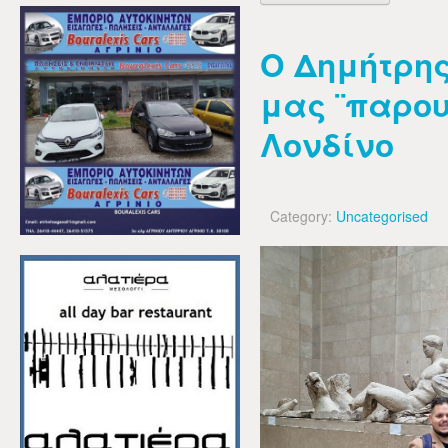
Ο Δημήτρη
μας ¨παρου
Λονδίνο
Category:
Uncategorised