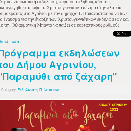
Σε μια εντυπωσιακή εκδήλωση, παρουσία πλήθους κόσμου,
φωταγωγήθηκε απόψε το Χριστουγεννιάτικο δέντρο στην πλατεία
Δημοκρατίας στο Αγρίνιο, με τον δήμαρχο Γ. Παπαναστασίου να δίνει
το έναυσμα για την έναρξη των Χριστουγεννιάτικων εκδηλώσεων και
με την Φιλαρμονική Μπάντα να παίζει σε εορταστικούς ρυθμούς.
Read more ...
Πρόγραμμα εκδηλώσεων
του Δήμου Αγρινίου,
"Παραμύθι από ζάχαρη"
Category:
Εκδηλώσεις-Πολιτιστικά