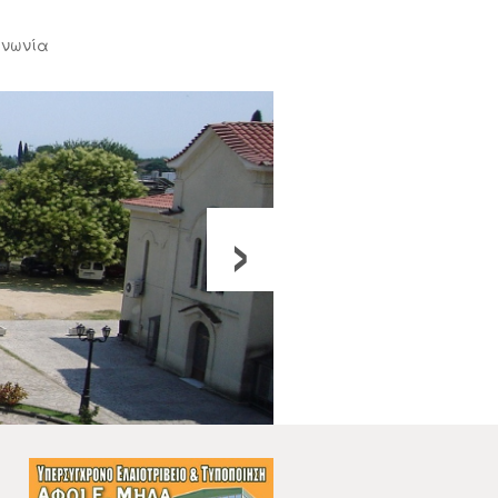
ινωνία
›