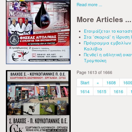
Read more ...
More Articles ...
Ετοιμάζεται το καταστ
Στα ¨σκαριά¨ η ίδρυση
Πρόγραμμα εμβολίων σ
Καλύβια
Πενθεί η αθλητική οικ
Τρομπούκη
Page 1613 of 1666
Start
«
1608
160
1614
1615
1616