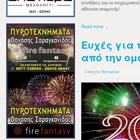
συνθήκες και οι συγχωριανοί
αίθουσα αναμονής!
Read more ...
Ευχές για 
από την ομ
Category:
Κοινωνία