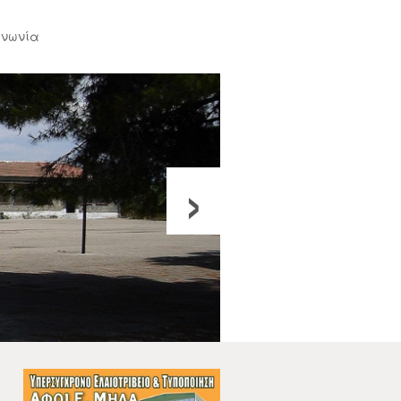
ινωνία
›