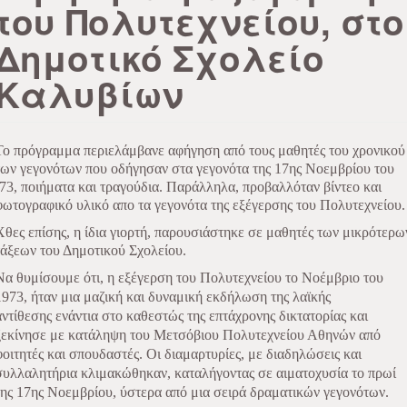
του Πολυτεχνείου, στο
Δημοτικό Σχολείο
Καλυβίων
Το πρόγραμμα περιελάμβανε αφήγηση από τους μαθητές του χρονικού
των γεγονότων που οδήγησαν στα γεγονότα της 17ης Νοεμβρίου του
΄73, ποιήματα και τραγούδια. Παράλληλα, προβαλλόταν βίντεο και
φωτογραφικό υλικό απο τα γεγονότα της εξέγερσης του Πολυτεχνείου.
Χθες επίσης, η ίδια γιορτή, παρουσιάστηκε σε μαθητές των μικρότερω
τάξεων του Δημοτικού Σχολείου.
Να θυμίσουμε ότι, η εξέγερση του Πολυτεχνείου
το Νοέμβριο του
1973,
ήταν μια μαζική και δυναμική εκδήλωση της λαϊκής
αντίθεσης
ενάντια
στο καθεστώς της επτάχρονης δικτατορίας και
ξεκίνησε με κατάληψη του Μετσόβιου Πολυτεχνείου Αθηνών από
φοιτητές και σπουδαστές. Οι διαμαρτυρίες, με διαδηλώσεις και
συλλαλητήρια κλιμακώθηκαν, καταλήγοντας σε αιματοχυσία το πρωί
της 17ης Νοεμβρίου, ύστερα από μια σειρά δραματικών γεγονότων.