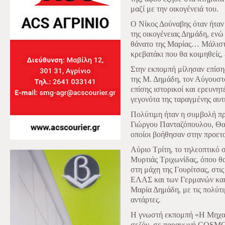
μαζί με την οικογένειά του.
Ο Νίκος Δούναβης όταν ήταν 
της οικογένειας Δημάδη, ενώ 
θάνατο της Μαρίας… Μάλιστα
κρεβατάκι που θα κοιμηθείς,
Στην εκπομπή μίλησαν επίσης
της Μ. Δημάδη, τον Αύγουστ
επίσης ιστορικοί και ερευνη
γεγονότα της ταραγμένης αυτ
Πολύτιμη ήταν η συμβολή πρ
Γιώργου Πανταζόπουλου, Θα
οποίοι βοήθησαν στην προετ
Αύριο Τρίτη, το τηλεοπτικό 
Μυρτιάς Τριχωνίδας, όπου θα
στη μάχη της Γουρίτσας, στι
ΕΛΑΣ και των Γερμανών και 
Μαρία Δημάδη, με τις πολύτι
αντάρτες.
Η γνωστή εκπομπή «Η Μηχαν
σεζόν, σε παραγωγή COS