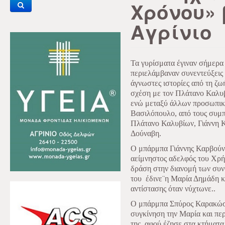
Χρόνου» 
Αγρίνιο
Τα γυρίσματα έγιναν σήμερα 
περιελάμβαναν συνεντεύξεις
άγνωστες ιστορίες από τη ζω
σχέση με τον Πλάτανο Καλυβί
ενώ μεταξύ άλλων προσωπικ
Βασιλόπουλο, από τους συμπ
Πλάτανο Καλυβίων, Γιάννη 
Δούναβη.
Ο μπάρμπα Γιάννης Καρβούνη
αείμνηστος αδελφός του Χρήσ
δράση στην διανομή των συν
του
έδινε¨η Μαρία Δημάδη κ
αντίστασης όταν νύχτωνε..
Ο μπάρμπα Σπύρος Καρακώστ
συγκίνηση την Μαρία και πε
της, αφού έζησε στα κτήματ