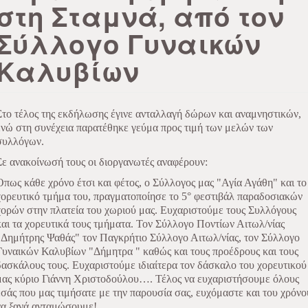
στη Σταμνά, από τον
Σύλλογο Γυναικών
Καλυβίων
Στο τέλος της εκδήλωσης έγινε ανταλλαγή δώρων και αναμνηστικών,
ενώ στη συνέχεια παρατέθηκε γεύμα προς τιμή των μελών των
συλλόγων.
Σε ανακοίνωσή τους οι διοργανωτές αναφέρουν:
Όπως κάθε χρόνο έτσι και φέτος, ο Σύλλογος μας "Αγία Αγάθη" και το
χορευτικό τμήμα του, πραγματοποίησε το 5° φεστιβάλ παραδοσιακών
χορών στην πλατεία του χωριού μας. Ευχαριστούμε τους Συλλόγους
και τα χορευτικά τους τμήματα. Τον Σύλλογο Ποντίων Αιτωλ/νίας
"Δημήτρης Ψαθάς" τον Παγκρήτιο Σύλλογο Αιτωλ/νίας, τον Σύλλογο
Γυναικών Καλυβίων "Δήμητρα " καθώς και τους προέδρους και τους
δασκάλους τους. Ευχαριστούμε ιδιαίτερα τον δάσκαλο του χορευτικού
μας κύριο Γιάννη Χριστοδούλου…. Τέλος να ευχαριστήσουμε όλους
εσάς που μας τιμήσατε με την παρουσία σας, ευχόμαστε και του χρόνο
να ξανά ανταμώσουμε!