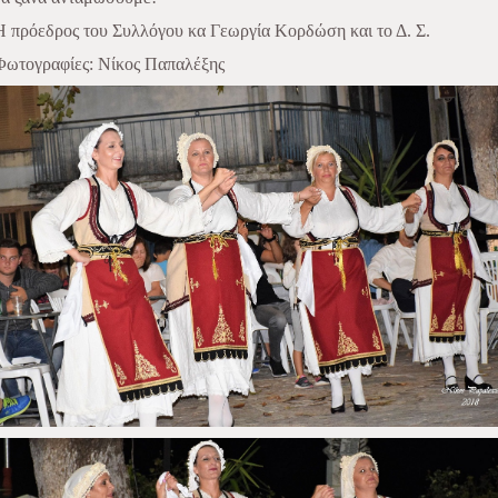
Η πρόεδρος του Συλλόγου κα Γεωργία Κορδώση και το Δ. Σ.
Φωτογραφίες: Νίκος Παπαλέξης