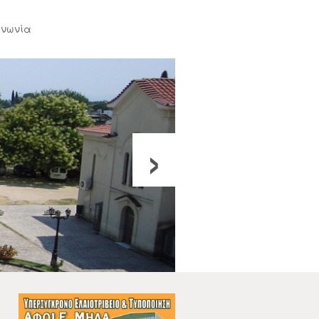
ινωνία
›