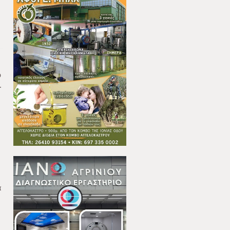
ό
.
ά