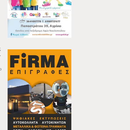
ς
…
ο