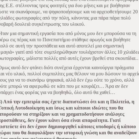
της Ε.Ε. στέλνοντας τρεις φοιτητές για δυο μήνες και με βοήθησαν
ώστε να σκανάρουμε, να ψηφιοποιήσουμε και να αρχειοθετήσουμε 20
χιλιάδες φωτογραφίες από την πόλη, κάνοντας μια πάρα πάρα πολύ
σοβαρή δουλειά συγκέντρωσης του υλικού.
Ήταν μια σημαντική εργασία που από μόνος μου δεν μπορούσα να τη
φέρω εις πέρας και το Πανεπιστήμιο στάθηκε αρωγός και βοήθησε
πολύ σε αυτή την προσπάθεια και αυτό αποτελεί μια σημαντική
«μαγιά» γιατί από τότε συμπληρώθηκαν τουλάχιστον άλλες 10 χιλιάδε
φωτογραφίες, μάλιστα πολλές από αυτές έχουν βρεθεί στα σκουπίδια
Όμως αυτό δεν φτάνει διότι συνέχεια έρχονται καινούργια πράγματα
και νέο υλικό, πολλοί συμπολίτες μας θέλουν να μου δώσουν το αρχεί
τους για να το σκανάρω ψηφιακά, αλλά δεν έχω ούτε το χρόνο, αλλά
ούτε μπορώ να αφιερωθώ σε κάτι που με κουράζει… Άρα αν δεν
υπάρχει ένας φορέας για να βοηθηθώ, όλο αυτό θα χαθεί…
8) Από την εμπειρία σας έχετε διαπιστώσει ότι και η Πολιτεία, η
Τοπική Αυτοδιοίκηση και ίσως και κάποιοι ιδιώτες που θα
μπορούσαν να στηρίξουν και να χρηματοδοτήσουν ανάλογες
προσπάθειες, δεν έχουν κάνει όσα είναι απαραίτητα. Γιατί
πιστεύετε ότι δεν έχουν δημιουργηθεί κάποιες υποδομές ή κάποιο
χώροι που θα διαφυλάξουν την ιστορική γνώση και θα αναδείξουν
όλον αυτόν τον πολιτιστικό θησαυρό;