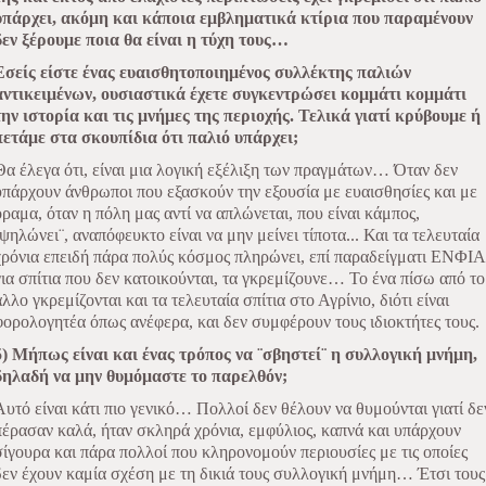
υπάρχει, ακόμη και κάποια εμβληματικά κτίρια που παραμένουν
δεν ξέρουμε ποια θα είναι η τύχη τους…
Εσείς είστε ένας ευαισθητοποιημένος συλλέκτης παλιών
αντικειμένων, ουσιαστικά έχετε συγκεντρώσει κομμάτι κομμάτι
την ιστορία και τις μνήμες της περιοχής. Τελικά γιατί κρύβουμε ή
πετάμε στα σκουπίδια ότι παλιό υπάρχει;
Θα έλεγα ότι, είναι μια λογική εξέλιξη των πραγμάτων… Όταν δεν
υπάρχουν άνθρωποι που εξασκούν την εξουσία με ευαισθησίες και με
όραμα, όταν η πόλη μας αντί να απλώνεται, που είναι κάμπος,
¨ψηλώνει¨, αναπόφευκτο είναι να μην μείνει τίποτα... Και τα τελευταία
χρόνια επειδή πάρα πολύς κόσμος πληρώνει, επί παραδείγματι ΕΝΦΙΑ
για σπίτια που δεν κατοικούνται, τα γκρεμίζουνε… Το ένα πίσω από το
άλλο γκρεμίζονται και τα τελευταία σπίτια στο Αγρίνιο, διότι είναι
φορολογητέα όπως ανέφερα, και δεν συμφέρουν τους ιδιοκτήτες τους.
5) Μήπως είναι και ένας τρόπος να ¨σβηστεί¨ η συλλογική μνήμη,
δηλαδή να μην θυμόμαστε το παρελθόν;
Αυτό είναι κάτι πιο γενικό… Πολλοί δεν θέλουν να θυμούνται γιατί δε
πέρασαν καλά, ήταν σκληρά χρόνια, εμφύλιος, καπνά και υπάρχουν
σίγουρα και πάρα πολλοί που κληρονομούν περιουσίες με τις οποίες
δεν έχουν καμία σχέση με τη δικιά τους συλλογική μνήμη… Έτσι τους