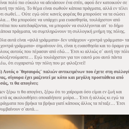
είναι πολύ πιο εύκολο να αδειάσουν ένα σπίτι, αφού δεν κατοικούν σε
αυτή την πόλη. Το θέμα είναι σωθούν κάποια πράγματα, αλλά εν τέλει
ότι σωθεί… Ούτε εγώ ούτε κανείς φορέας θα μπορούσε να τα σώσει
όλα… Θα μπορούσε να υπάρχει μια ευαισθησία, τουλάχιστον από
σπίτια που κατεδαφίζονται, να μπορούν να συλλέγονται απ΄ το δήμο
κάποια πράγματα, να συμπληρώνουν τη συλλογική μνήμη της πόλης.
Όλα αυτά είναι «ψιλά γράμματα» δεν υπάρχουν «χοντρά γράμματα» τα
«χοντρά γράμματα» σημαίνουν ότι, είναι η ευαισθησία και το όραμα γι
όλους αυτούς που πέρασαν από εδώ… Έτσι κι αλλιώς σ΄ αυτή την πόλ
φιλοξενούμαστε… Εγώ τουλάχιστον για τον εαυτό μου αυτό πάντα
λέω, ότι ευχαριστώ την πόλη που με φιλοξενεί!
6) Αυτός ο ¨θησαυρός¨ παλιών αντικειμένων που έχετε στη συλλογ
σας, σίγουρα έχει μαζευτεί με κόπο και μεγάλη προσπάθεια από
εσάς, τι θα απογίνει;
Δεν ξέρω τι θα απογίνει, ξέρω ότι το χαίρομαι όσο είμαι εν ζωή και
μετά ας ακολουθήσει οποιαδήποτε μοίρα… Έτσι ή αλλιώς κι εγώ τα
πράγματα που βρήκα τα βρήκα γιατί κάποιος άλλος τα πέταξε… Έτσι
συμβαίνουν σ΄αυτά…