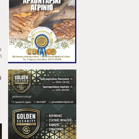
α
η
ή