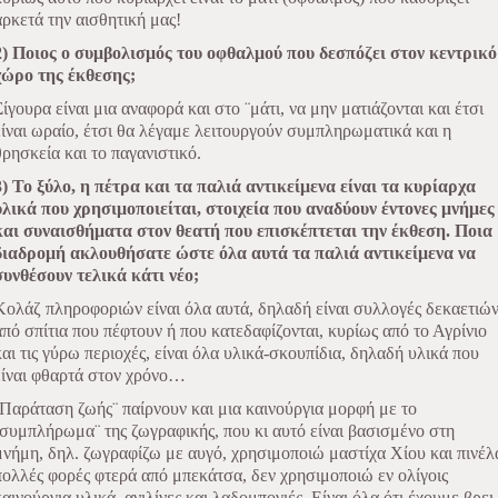
αρκετά την αισθητική μας!
2) Ποιος ο συμβολισμός του οφθαλμού που δεσπόζει στον κεντρικό
χώρο της έκθεσης;
Σίγουρα είναι μια αναφορά και στο ¨μάτι, να μην ματιάζονται και έτσι
είναι ωραίο, έτσι θα λέγαμε λειτουργούν συμπληρωματικά και η
θρησκεία και το παγανιστικό.
3) Το ξύλο, η πέτρα και τα παλιά αντικείμενα είναι τα κυρίαρχα
υλικά που χρησιμοποιείται, στοιχεία που αναδύουν έντονες μνήμες
και συναισθήματα στον θεατή που επισκέπτεται την έκθεση. Ποια
διαδρομή ακλουθήσατε ώστε όλα αυτά τα παλιά αντικείμενα να
συνθέσουν τελικά κάτι νέο;
Κολάζ πληροφοριών είναι όλα αυτά, δηλαδή είναι συλλογές δεκαετιώ
από σπίτια που πέφτουν ή που κατεδαφίζονται, κυρίως από το Αγρίνιο
και τις γύρω περιοχές, είναι όλα υλικά-σκουπίδια, δηλαδή υλικά που
είναι φθαρτά στον χρόνο…
¨Παράταση ζωής¨ παίρνουν και μια καινούργια μορφή με το
¨συμπλήρωμα¨ της ζωγραφικής, που κι αυτό είναι βασισμένο στη
μνήμη, δηλ. ζωγραφίζω με αυγό, χρησιμοποιώ μαστίχα Χίου και πινέλ
πολλές φορές φτερά από μπεκάτσα, δεν χρησιμοποιώ εν ολίγοις
καινούργια υλικά, ανιλίνες και λαδομπογιές. Είναι όλα ότι έχουμε βρει