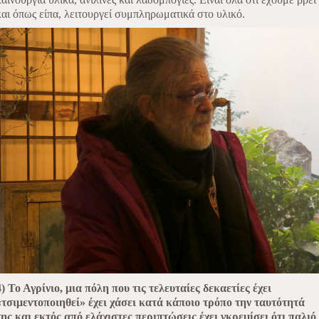
και όπως είπα, λειτουργεί συμπληρωματικά στο υλικό.
4) Το Αγρίνιο, μια πόλη που τις τελευταίες δεκαετίες έχει
«τσιμεντοποιηθεί» έχει χάσει κατά κάποιο τρόπο την ταυτότητά
της και εκτός από ελάχιστες περιπτώσεις έχει γκρεμίσει ότι παλιό