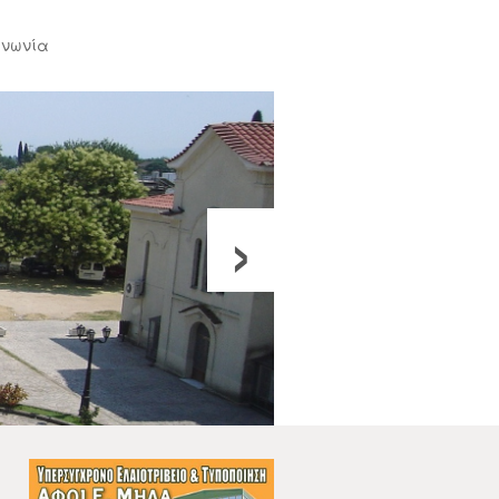
ινωνία
›