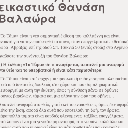
εικαστικό Θανάση
Βαλαώρα
«Το Τάμα» είναι η νέα σημαντική έκθεση του καλλιτέχνη και είναι
ανοικτή για να την επισκεφθεί το κοινό, στον επαγγελματικό εκθεσιακ
χώρο ¨Αβραξάς¨ επί της οδού Σπ. Τσικνιά 50 (εντός στοάς) στο Αγρίνιο
Διαβάστε την συνέντευξή του Θανάση Βαλαώρα:
1) Η έκθεση «Το Τάμα» σε τι αναφέρεται, αποτελεί μια αναφορά
στο θείο και το υπερβατικό ή είναι κάτι περισσότερο;
«Το Τάμα» είναι κατ΄ αρχήν μια προσωπική υπόσχεση που υλοποιείται
μετά από δεκαετίες δουλειάς στο χώρο και που συμπληρωματικά
λειτουργεί με αυτή την έκθεση, όπως η σύνθεση πάνω σε δρύινες
δούγιες βαρελιών, τάματα και μια φλόγα την ώρα που σβήνει…
Αποτελεί αναφορά στο θείο, γιατί εκεί το εναποθέτεις, όμως δεν αφορ
μόνο την ίαση, αφορά όλα αυτά που αποτελούν τη ζωή, τον έρωτα,
πάρα πολλά τάματα είναι καρδιές φλεγόμενες, ταξίδια, επαγγέλματα,
έτσι λοιπόν είναι μια γενικότερη αναφορά, στο να πάνε καλά όλα και
κυρίως αυτό που κυριαρχεί είναι το μάτι (οφθαλμός) που καθορίζει