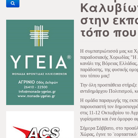
Καλυβίω
στην εκπ
τόπο που
Η συμπατριώτισσά μας κα Χ
παραδοσιακής Χορωδίας "Η
κανάλι της Βόρειας Ελλάδας, 
παράδοσης, της φυσικής ομορ
του τόπου μας!
Την όλη προσπάθεια στήριξε 
αντιδημάρχου Πολιτισμού, 
Η ομάδα παραγωγής της εκ
παρουσιαστή τον δημοσιογρ
στις 11-12 Οκτωβρίου το Αγρ
γυρίσματα και ένα όμορφο α
Σήμερα Σάββατο, στο προαύ
Χώρας, έγινε το ¨εορταστικό