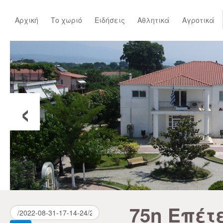
Αρχική
Το χωριό
Ειδήσεις
Αθλητικά
Αγροτικά
‹
75η Επέτ