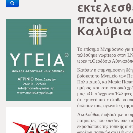
εκτελεσθ
πατριωτ
Καλύβια
Το επίσημο Μνημόσυνο για τ
τελέσθηκε νωρίτερα στον Ι.
ιερέα π.Θεοδόσιο Αθανασόπ
Κατόπιν η επιμνημόσυνη δέησ
βρίσκετε το Μνημείο των Πε
Πολιτισμού, κα Μαρία Παπαγ
ημέρας
και
στο ιστορικό χρ
μας: «Οι σύγχρονοι Έλληνες
ότι εμπνεόμαστε σταθερά από
όπλισαν τους αγωνιστές της 
Ακολούθως διαβάστηκε το πρ
πατριώτες που έπεσαν υπερ π
εκροσώπους της τοπικής αυτ
φορέων, τοπικών συλλόγων κ