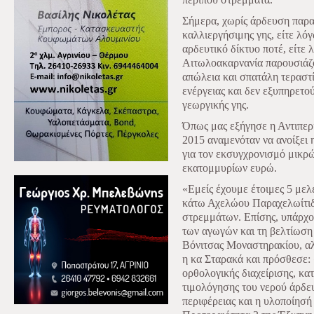
Σήμερα, χωρίς άρδευση παρα
καλλιεργήσιμης γης, είτε λό
αρδευτικό δίκτυο ποτέ, είτε 
Αιτωλοακαρνανία παρουσιάζο
απώλεια και σπατάλη τεραστ
ενέργειας και δεν εξυπηρετού
γεωργικής γης.
Όπως μας εξήγησε η Αντιπερι
2015 αναμενόταν να ανοίξει
για τον εκσυγχρονισμό μικρώ
εκατομμυρίων ευρώ.
«Εμείς έχουμε έτοιμες 5 μελ
κάτω Αχελώου Παραχελωίτιδο
στρεμμάτων. Επίσης, υπάρχου
των αγωγών και τη βελτίωση
Βόνιτσας Μοναστηρακίου, αλ
η κα Σταρακά και πρόσθεσε:
ορθολογικής διαχείρισης, κ
τιμολόγησης του νερού άρδευ
περιφέρειας και η υλοποίησή 