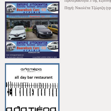
Προτεραιότητα 3 της Έξυπνη
Πηγή: Νικολέτα Τζώρτζη (ypa