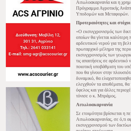
Αιτωλοακαρνανία και η χρημ
Πρόγραμμα Αγροτικής Ανάπτυ
Υποδομών και Μεταφορών.
Προτεραιότητες και στόχοι
«Ο εκσυγχρονισμός των δικ
οποίων θα γίνεται καλύτερη
αρδευτικού νερού για τη βελ
πρωταρχικό μέλημα της περιφ
εκσυγχρονισμός των γεωργι
τις απαιτήσεις σε αρδευτικό 
ποιοτική υποβάθμιση του υπ
που θα γίνουν στην πλουσιότ
δυναμικό, θα ελαχιστοποιηθο
ελεγχθούν τα αποθέματα, θα 
όφελος και για άλλες περιοχ
τόνισε ο κ. Μπράμος.
Αιτωλοακαρνανία
Σε ετοιμότητα βρίσκεται η π
Αιτωλοακαρνανίας, σε ό,τι αφ
εκσυγχρονισμού των δικτύων
περίπου στρέμματα.