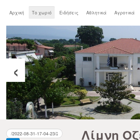
Αρχική
Το χωριό
Ειδήσεις
Αθλητικά
Αγροτικά
‹
Λίμνη Οζ