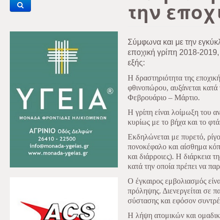
την εποχ
Σύμφωνα και με την εγκύκλ
εποχική γρίπη 2018-2019, 
εξής:
Η δραστηριότητα της εποχική
φθινοπώρου, αυξάνεται κατά 
Φεβρουάριο – Μάρτιο.
Η γρίπη είναι λοίμωξη του α
κυρίως με το βήχα και το φτ
Εκδηλώνεται με πυρετό, ρίγο
πονοκέφαλο και αίσθημα κόπ
και διάρροιες). Η διάρκεια τ
κατά την οποία πρέπει να π
Ο έγκαιρος εμβολιασμός είν
πρόληψης. Διενεργείται σε πα
σύστασης και εφόσον συντρέχ
Η λήψη ατομικών και ομαδικώ