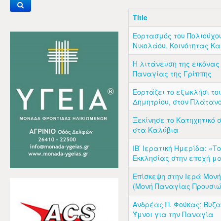
Title
Εορτασμός του Πολιούχο
Νικολάου, Κοινότητας Κ
Η λιτάνευση της εικόνας
Παναγίας της Γρίππης
Εορτάζει το εξωκλήσι το
Δημητρίου, στον Πλάταν
Ξεκίνησε το Κατηχητικό 
στα Καλύβια
ΙΒ’ Ιερατική Ημερίδα: «Τ
Εκκλησίας στην εποχή μ
Επίσκεψη στην Ιερά Μον
(Μονή Παναγίας Προυσιώ
Ανδρέας Π. Φούκας: Βυζα
Ύμνοι για την Παναγία