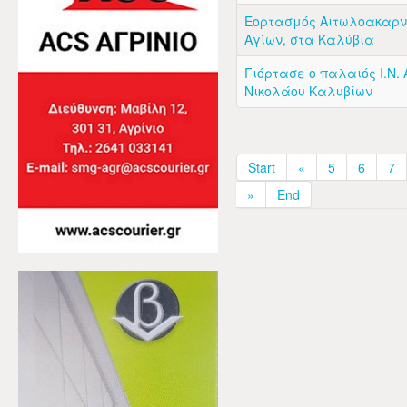
Εορτασμός Αιτωλοακαρ
Αγίων, στα Καλύβια
Γιόρτασε ο παλαιός Ι.Ν. 
Νικολάου Καλυβίων
Start
«
5
6
7
»
End