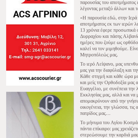
παρουσίας του αποτμήματος 
λέγοντας μεταξύ άλλων και τ
«Η παρουσία εδώ, στην Ιερά
αποτμήματος εκ των ιερών λε
13 χρόνια έφερε προσωπικά 
Δυρραχίου και πάσης Αλβανία
ημέρες που ζούμε ως ορθόδο
καλεί να τον μιμηθούμε. Είνα
Μητροπόλεώς μας.
Το ιερό Λείψανο, μας υπενθυ
μας για την διαφύλαξη και τη
Κάθε στιγμή και κάθε ώρα μ
και μείς την Ορθοδοξία μας 
Ευαγγέλιο, με συνέπεια την 
Εκκλησίας μας, αλλά και να 
απομακρύνουν από την γνήσι
οικογένεια, την γλώσσα, τις α
πατρίδος μας…
Το μήνυμα του Αγίου Κοσμά 
πάντα επίκαιρο: μας χρειάζετ
στερεώσουμε την καρδιά μας,