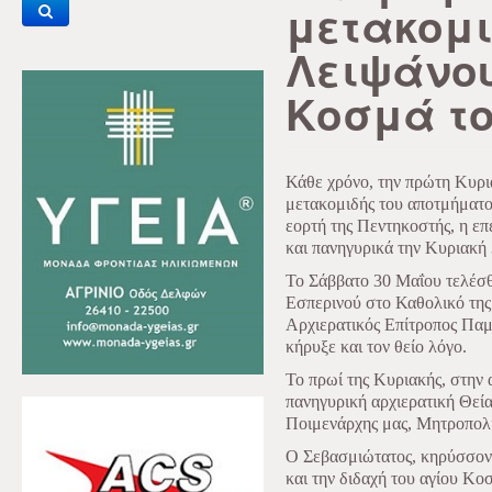
μετακομι
Λειψάνου
Κοσμά το
Κάθε χρόνο, την πρώτη Κυριακ
μετακομιδής του αποτμήματος
εορτή της Πεντηκοστής, η επ
και πανηγυρικά την Κυριακή
Το Σάββατο 30 Μαΐου τελέσθ
Εσπερινού στο Καθολικό της
Αρχιερατικός Επίτροπος Παμ
κήρυξε και τον θείο λόγο.
Το πρωί της Κυριακής, στην 
πανηγυρική αρχιερατική Θεί
Ποιμενάρχης μας, Μητροπολί
Ο Σεβασμιώτατος, κηρύσσοντ
και την διδαχή του αγίου Κο