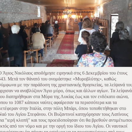
Ο Άγιος Νικόλαος αποδήμησε ειρηνικά στις 6 Δεκεμβρίου του έτους
343. Μετά τον θάνατό του ονομάστηκε «Μυροβλύτης», καθώς
σύμφωνα με την παράδοση της χριστιανικής θρησκείας, τα λείψανά το
άρχισαν να αναβλύζουν Άγιο μύρο, όπως και άλλων αγίων. Τα λείψανά
του διατηρήθηκαν στα Μύρα της Λυκίας έως και τον ενδέκατο αιώνα,
όπου το 1087 κάποιοι ναύτες αφαίρεσαν τα περισσότερα και τα
μετέφεραν στην Ιταλία, στην πόλη Μπάρι, όπου τοποθετήθηκαν στο
Ναό του Αγίου Στεφάνου. Οι Βυζαντινοί κατηγόρησαν τους Λατίνους
για "ιερή κλοπή" και τους προειδοποίησαν ότι θα βρεθούν αντιμέτωποι
εκτός από τον νόμο και με την οργή του ίδιου του Αγίου. Οι ναυτικοί
ισχυρίστηκαν ότι πήραν τα οστά για να τα προστατεύσουν από τους