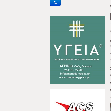
¨
δ
τ