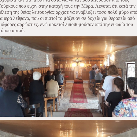
Τούρκους που είχαν στην κατοχή τους την Μύρα. Λέγεται ότι κατά την
τέλεση της θείας λειτουργίας άρχισε να αναβλύζει τόσο πολύ μύρο απ
τα ιερά λείψανα, που οι πιστοί το μάζευαν σε δοχεία για θεραπεία από
διάφορες αρρώστιες, ενώ αρκετοί λιποθυμούσαν από την ευωδία του
μύρου αυτού.