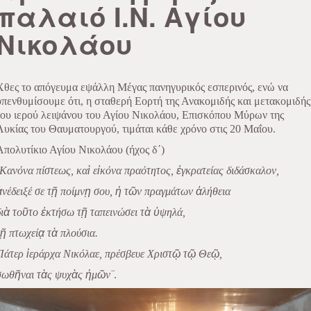
παλαιό Ι.Ν. Αγίου
Νικολάου
Χθες το απόγευμα εψάλλη Μέγας πανηγυρικός εσπερινός, ενώ να
υπενθυμίσουμε ότι, η σταθερή Εορτή της Ανακομιδής και μετακομιδής
του ιερού λειψάνου του Αγίου Νικολάου, Επισκόπου Μύρων της
Λυκίας του Θαυματουργού, τιμάται κάθε χρόνο στις 20 Μαΐου.
Απολυτίκιο Αγίου Νικολάου (ήχος δ΄)
Κανόνα πίστεως, κα
ὶ
ε
ἰ
κόνα πραότητος,
ἐ
γκρατείας διδάσκαλον,
ἀ
νέδειξέ σε τ
ῇ
ποίμν
ῃ
σου,
ἡ
τ
ῶ
ν πραγμάτων
ἀ
λήθεια
ι
ὰ
το
ῦ
το
ἐ
κτήσω τ
ῇ
ταπεινώσει τ
ὰ
ὑ
ψηλά,
ῇ
πτωχεί
ᾳ
τ
ὰ
πλούσια.
Πάτερ
ἱ
εράρχα Νικόλαε, πρέσβευε Χριστ
ῷ
τ
ῷ
Θε
ῷ
,
σωθ
ῆ
ναι τ
ὰ
ς ψυχ
ὰ
ς
ἡ
μ
ῶ
ν¨
.