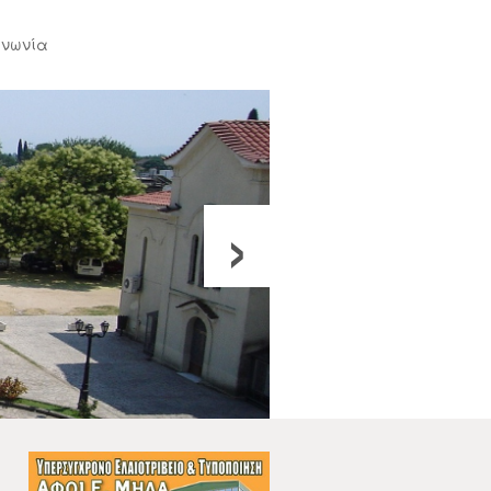
ινωνία
›