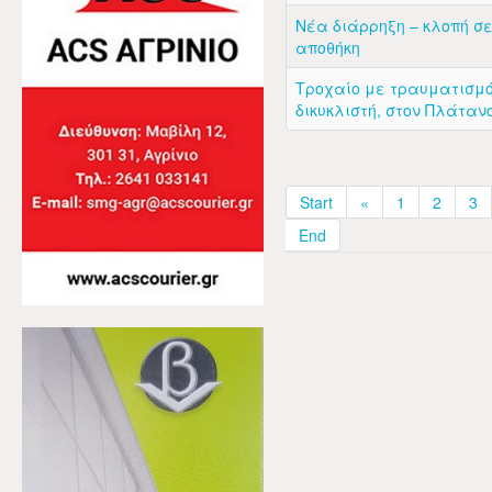
Νέα διάρρηξη – κλοπή σε
αποθήκη
Τροχαίο με τραυματισμ
δικυκλιστή, στον Πλάταν
Start
«
1
2
3
End