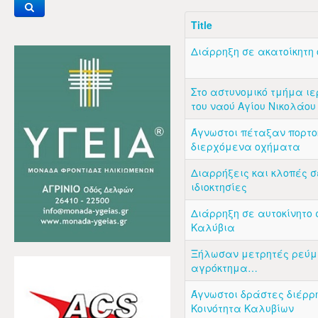
Title
Διάρρηξη σε ακατοίκητη 
Στο αστυνομικό τμήμα ι
του ναού Αγίου Νικολάο
Άγνωστοι πέταξαν πορτο
διερχόμενα οχήματα
Διαρρήξεις και κλοπές σ
ιδιοκτησίες
Διάρρηξη σε αυτοκίνητο 
Καλύβια
Ξήλωσαν μετρητές ρεύμ
αγρόκτημα…
Άγνωστοι δράστες διέρρ
Κοινότητα Καλυβίων