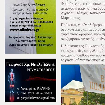
Φαρμάκης και η εκπρόσωπος
αντίστοιχη εκκίνηση για όσο
Αγρινίου Γιώργος Παπαναστα
Μπρέσιακας.
Πρόκειται, για ένα διήμερο π
οι οικογένειες και τα μικρά 
φορά στους δρόμους, προκει
αναζητήσουν γνωστές και άγν
Η διοίκηση της Γυμναστικής Ε
τις ευχαριστίες προς όλους 
πραγματοποιηθούν αυτές οι 
το ραντεβού για τον επόμενο