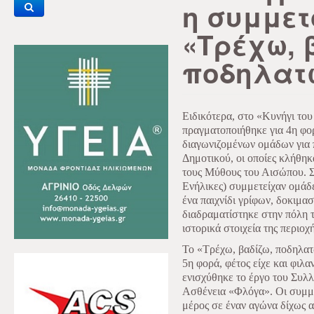
η συμμετ
«Τρέχω, 
ποδηλατ
Ειδικότερα, στο «Κυνήγι το
πραγματοποιήθηκε για 4η φορ
διαγωνιζομένων ομάδων για π
Δημοτικού, οι οποίες κλήθηκ
τους Μύθους του Αισώπου. Σ
Ενήλικες) συμμετείχαν ομάδ
ένα παιχνίδι γρίφων, δοκιμασ
διαδραματίστηκε στην πόλη τ
ιστορικά στοιχεία της περιοχή
Το «Τρέχω, βαδίζω, ποδηλατ
5η φορά, φέτος είχε και φιλ
ενισχύθηκε το έργο του Συλ
Ασθένεια «Φλόγα». Οι συμμε
μέρος σε έναν αγώνα δίχως α