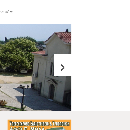
ινωνία
›